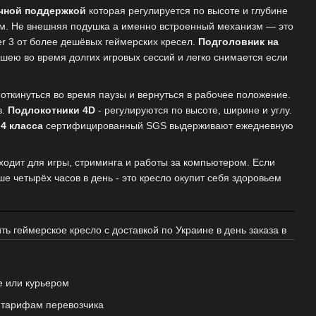
чной поддержкой
которая регулируется по высоте и глубине
ам. Не внешняя подушка а именно встроенный механизм — это
r 3 от более дешёвых геймерских кресел.
Подголовник на
шею во время долгих игровых сессий и легко снимается если
откинуться во время паузы и вернуться в рабочее положение.
в.
Подлокотники 4D
- регулируются по высоте, ширине и углу.
4 класса
сертифицированный SGS выдерживают ежедневную
одит для игры, стриминга и работы за компьютером. Если
е четырёх часов в день - это кресло окупит себя здоровьем
пить геймерское кресло с доставкой по Украине в день заказа в
е или курьером
о тарифам перевозчика