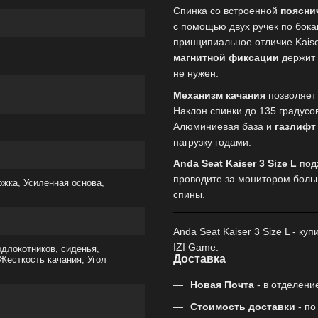
Спинка со встроенной
поясни
с помощью двух ручек по бок
принципиальное отличие Kaise
магнитной фиксации
держит 
не нужен.
Механизм качания
позволяет 
Наклон спинки до 135 градусо
Алюминиевая база и
газлифт 
нагрузку годами.
Anda Seat Kaiser 3 Size L
подх
проводите за монитором больш
жка, Усиленная основа,
спины.
Anda Seat Kaiser 3 Size L - ку
IZI Game.
одлокотников, сиденья,
Доставка
Жесткость качания, Угол
Новая Почта
- в отделени
Стоимость доставки
- п