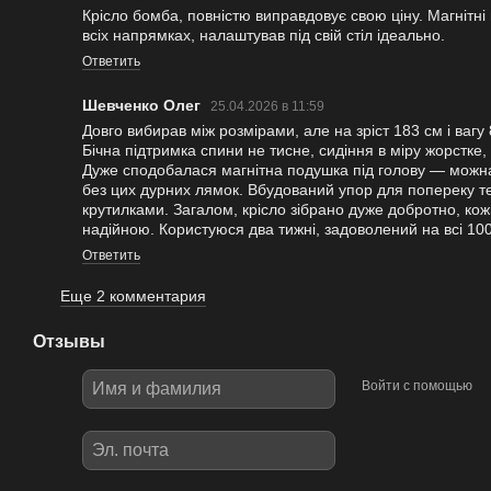
Крісло бомба, повністю виправдовує свою ціну. Магнітні
всіх напрямках, налаштував під свій стіл ідеально.
Ответить
Шевченко Олег
25.04.2026 в 11:59
Довго вибирав між розмірами, але на зріст 183 см і вагу 
Бічна підтримка спини не тисне, сидіння в міру жорстке
Дуже сподобалася магнітна подушка під голову — можна
без цих дурних лямок. Вбудований упор для попереку т
крутилками. Загалом, крісло зібрано дуже добротно, кож
надійною. Користуюся два тижні, задоволений на всі 10
Ответить
Еще 2 комментария
Отзывы
Войти с помощью