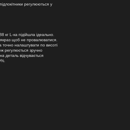
 підлокітники регулюються у
88 кг L-ка підійшла ідеально.
, якраз щоб не провалюватися.
 точно налаштувати по висоті
еж регулюється зручно
на деталь відчувається
0%.