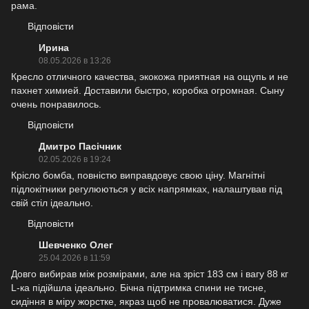
рама.
Відповісти
Ирина
08.05.2026 в 13:26
Кресло отличного качества, экокожа приятная на ощупь и не
пахнет химией. Доставили быстро, коробка огромная. Сыну
очень понравилось.
Відповісти
Дмитро Пасічник
02.05.2026 в 19:24
Крісло бомба, повністю виправдовує свою ціну. Магнітні
підлокітники регулюються у всіх напрямках, налаштував під
свій стіл ідеально.
Відповісти
Шевченко Олег
25.04.2026 в 11:59
Довго вибирав між розмірами, але на зріст 183 см і вагу 88 кг
L-ка підійшла ідеально. Бічна підтримка спини не тисне,
сидіння в міру жорстке, якраз щоб не провалюватися. Дуже