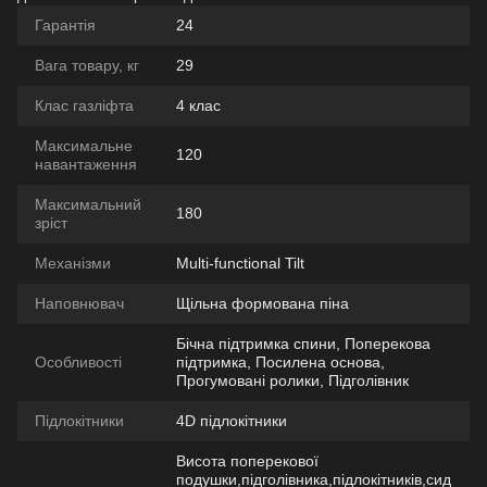
Гарантія
24
Вага товару, кг
29
Клас газліфта
4 клас
Максимальне
120
навантаження
Максимальний
180
зріст
Механізми
Multi-functional Tilt
Наповнювач
Щільна формована піна
Бічна підтримка спини, Поперекова
Особливості
підтримка, Посилена основа,
Прогумовані ролики, Підголівник
Підлокітники
4D підлокітники
Висота поперекової
подушки,підголівника,підлокітників,сид