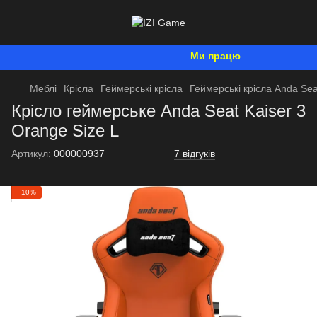
Ми працюємо. Все буде Укра
Меблі
Крісла
Геймерські крісла
Геймерські крісла Anda Sea
Крісло геймерське Anda Seat Kaiser 3
Orange Size L
Артикул:
000000937
7 відгуків
−10%