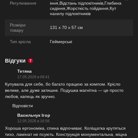
Регулювання
іння,Відстань підлокітників,Глибина
сидіння,Жорсткість гойдання,Кут
нахилу підлокітників
Розміри
131 х 70 х 57 см
товару
Тип крісла
Геймерські
Відгуки
7
Тетяна
17.05.2026 в 09:41
Купувала для себе, бо багато працюю за компом. Крісло
велике, але дуже затишне. Подушка магнітна — це просто
любов, капець як зручно.
Відповісти
Васильчук Ігор
12.05.2026 в 16:56
Хороша ергономіка, спина відпочиває. Коліщатка крутяться
тихо, ламінат не псують. Конструкція монументальна, міцна