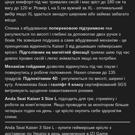
цінує комфорт під час тривалих сесій і має зріст до 180 см та
вагу до 120 кг. Розмір L на 5 см вужчий за XL - оптимальний
вибір якщо XL здається занадто широким або займає забагато
місця.
Спинка з вбудованою
поперековою підтримкою
яка
регулюється по висоті і глибині за допомогою двох ручок з
боків. Не зовнішня подушка а саме вбудований механізм - це
принципова відмінність Kaiser 3 від дешевших геймерських
крісел.
Підголівник на магнітній фіксації
тримає шию під час
довгих ігрових сесій і легко знімається якщо не потрібен.
Механізм гойдання
дозволяє відкинутись під час паузи і
повернутись у робоче положення. Нахил спинки до 135
градусів.
Підлокітники 4D
- регулюються по висоті, ширині і
куту. Алюмінієва база і
газліфт 4 класу
сертифікований SGS
витримують щоденне навантаження роками.
Anda Seat Kaiser 3 Size L
підходить для гри, стримінгу і
роботи за комп'ютером. Якщо проводите за монітором більше
чотирьох годин на день - це крісло окупить себе здоров'ям
спини.
Anda Seat Kaiser 3 Size L - купити геймерське крісло з
доставкою по Україні в день замовлення в IZI Game.