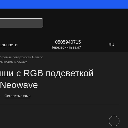
дет Украина!
0505940715
альности
RU
Перезвонить вам?
Игровые поверхности Generic
0*400*4мм Neowave
ыши с RGB подсветкой
 Neowave
4
Оставить отзыв