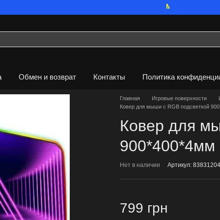
Мы работаем. Все бу
а
Обмен и возврат
Контакты
Политика конфиденци
Главная
Игровые поверхности
Ковер для мыши с RGB подсветкой 90
Ковер для м
900*400*4мм
Нет в наличии
Артикул: 8383120
799 грн