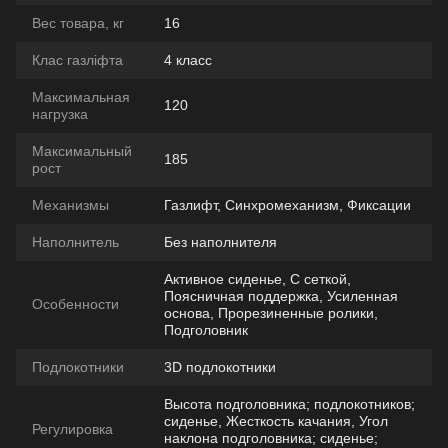
Вес товара, кг
16
Клас газліфта
4 класс
Максимальная
120
нагрузка
Максимальный
185
рост
Механизмы
Газлифт, Синхромеханизм, Фиксации
Наполнитель
Без наполнителя
Активное сиденье, С сеткой,
Поясничная поддержка, Усиленная
Особенности
основа, Прорезиненные ролики,
Подголовник
Подлокотники
3D подлокотники
Высота подголовника; подлокотников;
сиденье, Жесткость качания, Угол
Регулировка
наклона подголовника; сиденье;