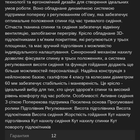
технології та ергономічний дизайн для створення ідеальних
умов роботи. Воно обладнане динамічною системою
підтримки попереку з регулюванням об'єму, яка забезпечує
оптимальне положення спини під час тривалого сидіння.
Сітчаста тканина спинки та сидіння забезпечує відмінну
вентиляцію, запобігаючи перегріву. Крісло обладнане 3D-
підлокітниками з м'яким покриттям, які регулюються у трьох
площинах, та має зручний підголівник з можливістю
індивідуального налаштування. Синхронний механізм нахилу
дозволяє фіксувати спинку в трьох положеннях, а система
регулювання висоти сидіння та функція гойдання додають ще
більше можливостей персоналізації. Надійна конструкція з
нейлоновою базою, газліфтом 4 класу та колесами діаметром
60 мм забезпечує стабільність і маневреність. Це крісло -
ідеальний вибір для тих, хто цінує здоров'я спини та високий
рівень комфорту під час роботи. Особливості: Активне сидіння
З сіткою Поперекова підтримка Посилена основа Прогумовані
ролики Підголівник Регулювання: Висота підголівника Висота
підлокітників Висота сидіння Жорсткість гойдання Кут нахилу
підголівника Кут нахилу сидіння Кут нахилу спинки Кут
повороту підлокітників
Гарантия
12