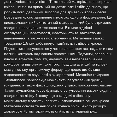
довговічність та зручність. Текстильний матеріал, що покриває
крісло, не тільки приємний на дотик, але і стійкі до зносу, що
робить його ідеальним вибором для тривалих ігрових сесій.
Всередині крісло заповнене піною холодного формування. Це
високоеластичний синтетичний матеріал, який було отримано
завдяки інноваційним технологіям. Він має відмінні
експлуатаційні властивості, еластичність та здатністю до
відновлення, а також є гіпоалергенним. Металевий каркас
товщиною 1.5 мм забезпечує надійність і стійкість крісла.
Підлокітники регулюються у чотирьох напрямках, надаючи вам
повний контроль над вашим положенням. Подушки, заповнені
піною із ефектом пам'яті, надають вам неперевершений
комфорт та підтримку. Крім того, подушка для шиї та голови
має унікальну ергономічну форму, що додає ще більше
задоволення та зручності в використанні. Механізм гойдання
"мультиблок" забезпечує можливість регулювання функції
гойдання, а також фіксації сидіння у трьох положеннях нахилу.
Також мультиблок керує функцією регулювання висоти сидіння
завдяки газ-ліфту 4 класу, що в тандемі забезпечує
максимальну гнучкість і легкість налаштування вашого крісла.
Металева основа та нейлонові колеса збільшеного розміру
діаметром 75 мм гарантують стійкість та плавний рух.