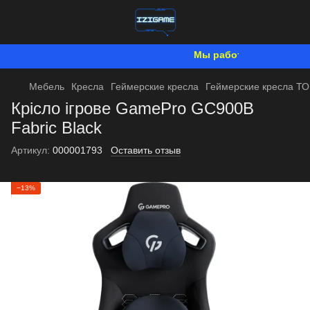
Мы работаем. Все будет У
Мебель
Кресла
Геймерские кресла
Геймерские кресла Т
Крісло ігрове GamePro GC900B
Fabric Black
Артикул:
000001793
Оставить отзыв
−13%