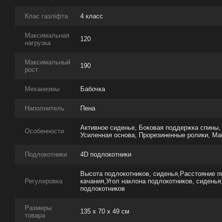
Клас газліфта
4 класс
Максимальная
120
нагрузка
Максимальный
190
рост
Механизмы
Бабочка
Наполнитель
Пена
Активное сиденье, Боковая поддержка спины,
Особенности
Усиленная основа, Прорезиненные ролики, Ма
Подлокотники
4D подлокотники
Высота подлокотников, сиденья,Расстояние п
Регулировка
качания,Угол наклона подлокотников, сиденья,
подлокотников
Размеры
135 x 70 x 49 см
товара