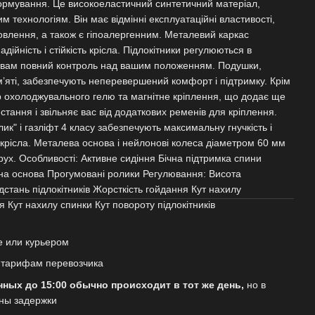
рмування. Це високоеластичний синтетичний матеріал,
 технологіям. Він має відмінні експлуатаційні властивості,
дновлення, а також є гіпоалергенним. Металевий каркас
ійність і стійкість крісла. Підлокітники регулюються в
 вам повний контроль над вашим положенням. Подушки,
’яті, забезпечують неперевершений комфорт і підтримку. Крім
р охолоджувального гелю та магнітне кріплення, що додає ще
тання і звільняє вас від додаткових ременів для кріплення.
к" і газліфт 4 класу забезпечують максимальну гнучкість і
крісла. Металева основа і нейлонові колеса діаметром 60 мм
 рух. Особливості: Активне сидіння Бічна підтримка спини
на основа Прогумовані ролики Регулювання: Висота
ідстань підлокітників Жорсткість гойдання Кут нахилу
ня Кут нахилу спинки Кут повороту підлокітників
е или курьером
о тарифам перевозчика
нных до 15:00 обычно происходит в тот же день,
но в
ны задержки