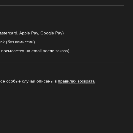
astercard, Apple Pay, Google Pay)
nk (без комиссии)
 посылается на email после заказа)
Все особые случаи описаны в
правилах возврата