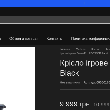
Мы работаем. Все 
а
Обмен и возврат
Контакты
Политика конфиденци
Главная
Мебель
Кресла
Ге
Крісло ігрове GamePro FGC750B Fabric 
Крісло ігров
Black
Нет в наличии
Артикул: 0000017
9 999 грн
10 999