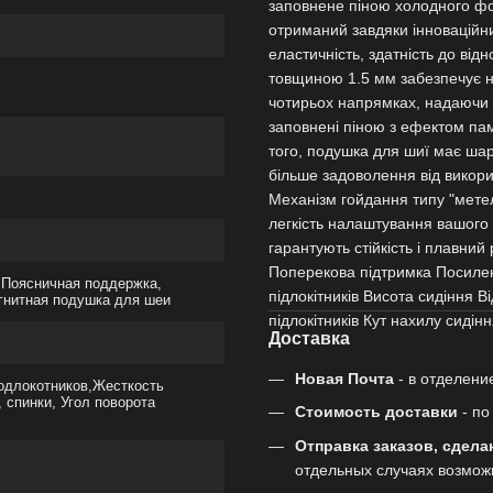
заповнене піною холодного фо
отриманий завдяки інноваційним
еластичність, здатність до ві
товщиною 1.5 мм забезпечує над
чотирьох напрямках, надаючи
заповнені піною з ефектом пам
того, подушка для шиї має ша
більше задоволення від викорис
Механізм гойдання типу "метели
легкість налаштування вашого 
гарантують стійкість і плавний
Поперекова підтримка Посиле
 Поясничная поддержка,
підлокітників Висота сидіння В
гнитная подушка для шеи
підлокітників Кут нахилу сидін
Доставка
Новая Почта
- в отделени
одлокотников,Жесткость
 спинки, Угол поворота
Стоимость доставки
- п
Отправка заказов, сдела
отдельных случаях возмож