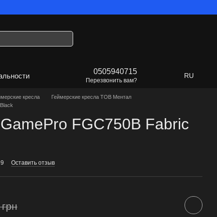
будет Украина!
0505940715
альности
RU
Перезвонить вам?
ймерские кресла
Геймерские кресла ТОВ Ментал
Black
е GamePro FGC750B Fabric
69
Оставить отзыв
 грн