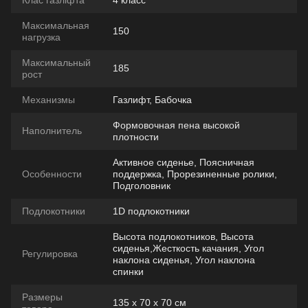
Клас газліфта
4 класс
Максимальная
150
нагрузка
Максимальный
185
рост
Механизмы
Газлифт, Бабочка
Формовочная пена высокой
Наполнитель
плотности
Активное сиденье, Поясничная
Особенности
поддержка, Прорезиненные ролики,
Подголовник
Подлокотники
1D подлокотники
Высота подлокотников, Высота
сиденья,Жесткость качания, Угол
Регулировка
наклона сиденья, Угол наклона
спинки
Размеры
135 х 70 х 70 см