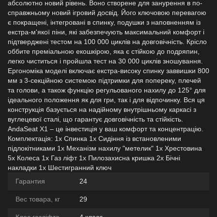
абсолютно новий рівень. Воно створене для занурення в по-
справжньому новий ігровий досвід. Його ключовою перевагою
є покращені, інтегровані в спинку, подушки з наповненням із
екстра-м'якої піни, які забезпечують максимальний комфорт і
підтверджені тестом на 100 000 циклів на довговічність. Крісло
оббите преміальною екошкірою, яка є стійкою до подряпин,
легко чиститься і пройшла тест на 30 000 циклів зношування.
Ергономіка моделі включає екстра-високу спинку заввишки 800
мм з 3-секційною системою підтримки для попереку, плечей
та голови, а також функцію регульованого нахилу до 125° для
ідеального положення як для гри, так і для відпочинку. Вся ця
конструкція базується на надійному внутрішньому каркасі з
вуглецевої сталі, що гарантує довговічність та стійкість.
AndaSeat X1 – це інвестиція у ваш комфорт та концентрацію.
Комплектація: 1х Спинка 1х Сидіння із встановленими
підлокітниками 1х Механізм нахилу "метелик" 1х Хрестовина
5х Колеса 1х Газ ліфт 1х Пилозахисна кришка 2х Бічні
накладки 1х Шестигранний ключ
Гарантия
24
Вес товара, кг
29