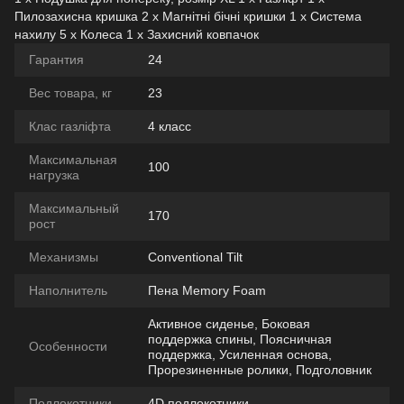
Пилозахисна кришка 2 х Магнітні бічні кришки 1 х Система
нахилу 5 х Колеса 1 х Захисний ковпачок
Гарантия
24
Вес товара, кг
23
Клас газліфта
4 класс
Максимальная
100
нагрузка
Максимальный
170
рост
Механизмы
Conventional Tilt
Наполнитель
Пена Memory Foam
Активное сиденье, Боковая
поддержка спины, Поясничная
Особенности
поддержка, Усиленная основа,
Прорезиненные ролики, Подголовник
Подлокотники
4D подлокотники