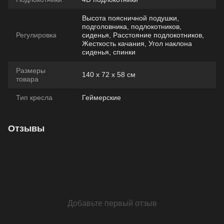
Высота поясничной подушки,
подголовника, подлокотников,
Регулировка
сиденья, Расстояние подлокотников,
Жесткость качания, Угол наклона
сиденья, спинки
Размеры
140 х 72 х 58 см
товара
Тип кресла
Геймерские
Отзывы
Добавьте первый отзыв