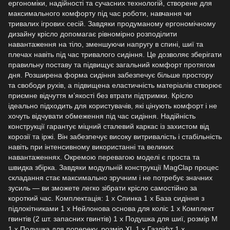
ергономіки, надійності та сучасних технологій, створене для
максимального комфорту під час роботи, навчання чи
тривалих ігрових сесій. Завдяки продуманому ергономічному
дизайну крісло допомагає рівномірно розподілити
навантаження на тіло, зменшуючи напругу в спині, шиї та
плечах навіть під час тривалого сидіння. Це дозволяє зберігати
правильну поставу та підвищує загальний комфорт протягом
дня. Розширена форма сидіння забезпечує більше простору
та свободи рухів, а підвищена еластичність матеріалів створює
приємне відчуття м’якості без втрати підтримки. Крісло
ідеально підходить для користувачів, які цінують комфорт і не
хочуть відчувати обмеження під час сидіння. Надійність
конструкції гарантує міцний сталевий каркас із захистом від
корозії та іржі. Він забезпечує високу витривалість і стабільність
навіть при інтенсивному використанні та великих
навантаженнях. Окремою перевагою моделі є проста та
швидка збірка. Завдяки модульній конструкції MagClap процес
складання стає максимально зручним і не потребує значних
зусиль — ви зможете легко зібрати крісло самостійно за
короткий час. Комплектація: 1 х Спинка 1 х База сидіння з
підлокітниками 1 х Нейлонова основа для коліс 1 х Комплект
гвинтів (2 шт. запасних гвинтів) 1 х Подушка для шиї, розмір М
1 х Подушка для попереку, розмір XL 1 х Газліфт 1 х