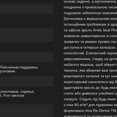
основу сидіння, а ергономічна
поєднанні з преміальною окса
подушкою забезпечує максимал
Ергономіка є вирішальним ком
потенційним проблемам зі здор
та офісне крісло Anda Seat Ph
знімаючи навантаження зі спини
тривалих та важких ігрових се
доступна в чотирьох кольорах
попелястий. Елегантний чорни
шкірозамінника, гладку на доти
набагато міцніша, щоб зберег
 Поясничная поддержка,
тканина, яка збереже вам прох
дголовник
реактивного хитання та кут на
користувачеві нахилятися від
адаптувати крісло до будь-яки
локотников, сиденья,
спите або дивитеся улюблені 
, Угол наклона
напруги. Сядьте під будь-яким
з піни 60 кг/м³ для підтримки 
формована піна Re-Dense TM, 
довговічності та полегшення п