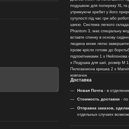
подушкою для попереку XL та 
утримуючи хребет у його приро
сутулості під час гри або роб
шиєю. Система легкого складан
Phantom 3, має спеціальну мод
вставте спинку в основу сидіння
людина може легко завершити 
ігрове крісло готове до бороть
підлокітниками 1 х Нейлонова о
х Подушка для шиї, розмір М 1
Пилозахисна кришка 2 х Магніт
ковпачок
Доставка
Новая Почта
- в отделени
Стоимость доставки
- п
Отправка заказов, сдела
отдельных случаях возмож