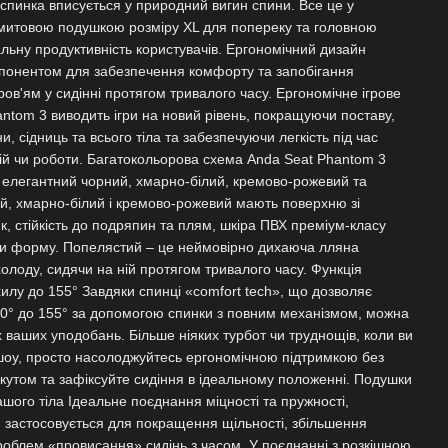
 спинка вписується у природний вигин спини. Все це у
митовою подушкою розміру XL для попереку та головною
ьну продуктивність користувачів. Ергономічний дизайн
понентом для забезпечення комфорту та запобігання
ов'ям у сидінні протягом тривалого часу. Ергономічне ігрове
antom 3 виводить ігри на новий рівень, покращуючи поставу,
, сідниць та всього тіла та забезпечуючи легкість під час
сій чи роботи. Багатокольорова схема Anda Seat Phantom 3
: елегантний чорний, хмарно-білий, кремово-рожевий та
й, хмарно-білий і кремово-рожевий мають поверхню зі
к, стійкість до подряпин та плям, шкіра ПВХ преміум-класу
ти форму. Попелястий – це неймовірно дихаюча лляна
олоду, сидячи на ній протягом тривалого часу. Функція
хилу до 155° Завдяки спинці «comfort tech», що дозволяє
 90° до 155° за допомогою спинки з повним механізмом, можна
х ваших уподобань. Більше ніяких турбот чи труднощів, коли ви
шоу, просто насолоджуйтесь ергономічною підтримкою без
 кутом та зафіксуйте сидіння в ідеальному положенні. Подушки
вашого тіла Ідеальне поєднання міцності та пружності,
застосовується для покращення щільності, збільшення
роблем «провисання» сидінь з часом. У поєднанні з розкішною