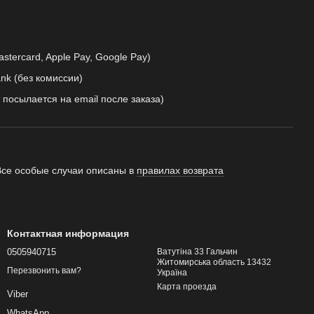
astercard, Apple Pay, Google Pay)
nk (без комиссии)
 посылается на email после заказа)
Все особые случаи описаны в
правилах возврата
Контактная информация
0505940715
Ватутіна 33 Гальчин
Житомирська область 13432
Перезвонить вам?
Україна
Карта проезда
Viber
WhatsApp