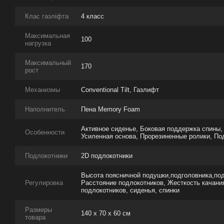
Клас газліфта
4 класс
Максимальная
100
нагрузка
Максимальный
170
рост
Механизмы
Conventional Tilt, Газлифт
Наполнитель
Пена Memory Foam
Активное сиденье, Боковая поддержка спины,
Особенности
Усиленная основа, Прорезиненные ролики, По
Подлокотники
2D подлокотники
Высота поясничной подушки,подголовника,под
Регулировка
Расстояние подлокотников, Жесткость качания
подлокотников, сиденья, спинки
Размеры
140 х 70 х 60 см
товара