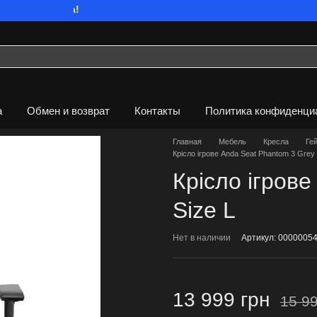
Мы работаем. Все
а
Обмен и возврат
Контакты
Политика конфиденци
Главная
Мебель
Кресла
Ге
Крісло ігрове Anda Seat Phantom 3 Grey 
Крісло ігров
Size L
Нет в наличии
Артикул: 0000005
13 999 грн
15 99