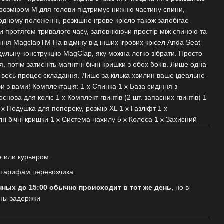
розміром M для голови підтримує нижню частину спини,
дному положенні, розкішне ігрове крісло також запобігає
оти протягом тривалого часу, заповнюючи простір між спиною та
ня MagclapTM На відміну від інших ігрових крісел Anda Seat
ульну конструкцію MagClap, яку можна легко зібрати. Просто
, потім затисніть магнітні бічні кришки з обох боків. Лише одна
весь процес складання. Лише за кілька хвилин ваше ідеальне
би з вами! Комплектація: 1 х Спинка 1 х База сидіння з
снова для коліс 1 х Комплект гвинтів (2 шт. запасних гвинтів) 1
 х Подушка для попереку, розмір XL 1 x Газліфт 1 х
ні бічні кришки 1 х Система нахилу 5 х Колеса 1 х Захисний
е или курьером
о тарифам перевозчика
нных до 15:00 обычно происходит в тот же день,
но в
ны задержки