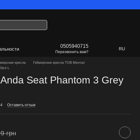
 будет Украина!
0505940715
альности
RU
Перезвонить вам?
ймерские кресла
Геймерские кресла ТОВ Ментал
Size L
е Anda Seat Phantom 3 Grey
44
Оставить отзыв
9 грн