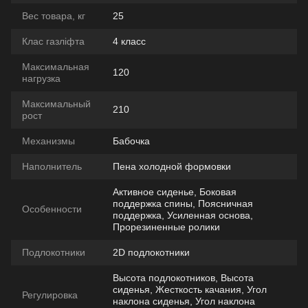
Вес товара, кг
25
Клас газліфта
4 класс
Максимальная
120
нагрузка
Максимальный
210
рост
Механизмы
Бабочка
Наполнитель
Пена холодной формовки
Активное сиденье, Боковая
поддержка спины, Поясничная
Особенности
поддержка, Усиленная основа,
Прорезиненные ролики
Подлокотники
2D подлокотники
Высота подлокотников, Высота
сиденья, Жесткость качания, Угол
Регулировка
наклона сиденья, Угол наклона