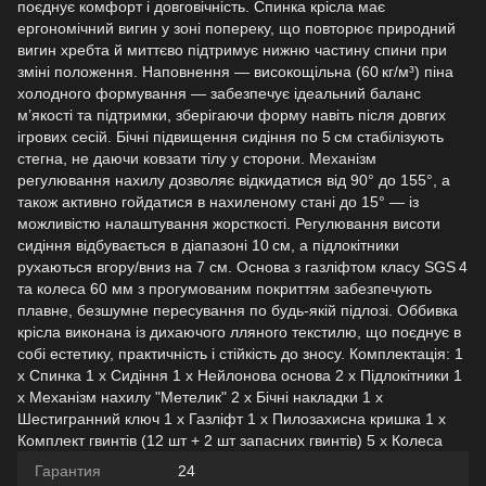
поєднує комфорт і довговічність. Спинка крісла має
ергономічний вигин у зоні попереку, що повторює природний
вигин хребта й миттєво підтримує нижню частину спини при
зміні положення. Наповнення — високощільна (60 кг/м³) піна
холодного формування — забезпечує ідеальний баланс
м’якості та підтримки, зберігаючи форму навіть після довгих
ігрових сесій. Бічні підвищення сидіння по 5 см стабілізують
стегна, не даючи ковзати тілу у сторони. Механізм
регулювання нахилу дозволяє відкидатися від 90° до 155°, а
також активно гойдатися в нахиленому стані до 15° — із
можливістю налаштування жорсткості. Регулювання висоти
сидіння відбувається в діапазоні 10 см, а підлокітники
рухаються вгору/вниз на 7 см. Основа з газліфтом класу SGS 4
та колеса 60 мм з прогумованим покриттям забезпечують
плавне, безшумне пересування по будь‑якій підлозі. Оббивка
крісла виконана із дихаючого лляного текстилю, що поєднує в
собі естетику, практичність і стійкість до зносу. Комплектація: 1
х Спинка 1 х Сидіння 1 х Нейлонова основа 2 х Підлокітники 1
х Механізм нахилу "Метелик" 2 х Бічні накладки 1 х
Шестигранний ключ 1 х Газліфт 1 х Пилозахисна кришка 1 х
Комплект гвинтів (12 шт + 2 шт запасних гвинтів) 5 х Колеса
Гарантия
24