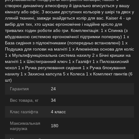
створює динамічну атмосферу й ідеально вписується у вашу
кімнату або офіс. З восьми доступних кольорів у шкірі та двох у
лляній тканині, завжди знайдеться колір для вас. Kaiser 4 - це
вибір для тих, хто шукає ергономічне і надійне крісло для
тривалих годин роботи або гри. Комплектація: 1 х Спинка (з
вбудованою системою ергономічної підтримки попереку) 1 х
База сидіння з підлокітниками (попередньо встановлені) 1 х
Подушка для голови на магніті 1 х Алюмінієва основа для коліс
1 х Мультифункціональна система нахилу 2 х Бічні кришки на
магніті 1 х Шестигранний ключ 1 х Газліфт 1 х Пилозахисний
чохол 1 х Ручка регулювання сидіння 1 х Ручка блокування
нахилу 1 х Захисна капсула 5 х Колеса 1 х Комплект гвинтів (6
шт)
Гарантия
24
Вес товара, кг
34
Клас газліфта
4 класс
Максимальная
180
нагрузка