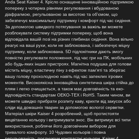
Anda Seat Kaiser 4. Крісло оснащене інноваційною підтримкою
попереку з чотирма рівнями регулювання і вбудованою
діафрагмою, регульованою за висотою та об'ємом, що
забезпечує максимальну підтримку і комфорт під час сидіння.
За допомогою швидкого потягування за важіль ви можете
розблокувати систему підтримки попереку, щоб вона
відповідала вашій позі на різних глибинах сидіння. Вона вільно
реагує на ваші рухи, коли не заблокована, і забезпечує міцну
підтримку, коли заблокована. 5D підлокітники дають змогу
повністю регулювати положення, під час гри на ПК, мобільних
або будь-яких інших пристроях. Магнітна подушка для голови
містить міцну, еластичну піну з ефектом пам'яті та зберігає
вашу голову прохолодною навіть під час запеклих ігрових
моментів. Високоякісна інноваційна синтетична шкіра стійка до
плям і легко очищається, а також має довговічність та еко-
відповідність стандартам OEKO-TEX і RoHS. Таким чином, ви
можете швидко прибрати розлиту каву, крихти від закусок або
сліди від домашніх тварин за допомогою вологої серветки.
Матеріал шкіри Kaiser 4 розроблений, щоб протистояти
вицвітанню кольору і витримувати знос. Він витримує всі типи
використання, роблячи його довговічним вибором для
тривалого комфорту. 10 Чудових кольорів і повна
регульованість: поєднуючи контрастні кольори, Kaiser 4