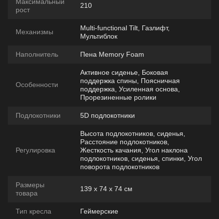
Максимальный
210
рост
Multi-functional Tilt, Газлифт,
Механизмы
Мультиблок
Наполнитель
Пена Memory Foam
Активное сиденье, Боковая
поддержка спины, Поясничная
Особенности
поддержка, Усиленная основа,
Прорезиненные ролики
Подлокотники
5D подлокотники
Высота подлокотников, сиденья,
Расстояние подлокотников,
Регулировка
Жесткость качания, Угол наклона
подлокотников, сиденья, спинки, Угол
поворота подлокотников
Размеры
139 х 74 х 74 см
товара
Тип кресла
Геймерские