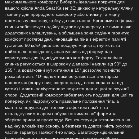
максимального комфорту. Виберіть ідеальне покриття для
вашого крісла Anda Seat Kaiser 3E: дихаючу натуральну лляну
тканину для природного комфорту або стильну та міцну
преміальну екошкіру, стійку до вицвітання. Ергономічна форма
спинки забезпечує надійну підтримку попереку, не вимагаючи
додаткових налаштувань, а збільшена зона сидіння гарантує
комфорт протягом дня. Інноваційна піна з ефектом пам'яті
густиною 60 кг/м³ ідеально поєднує міцність, гнучкість та
стійкість до просідання, адаптуючись під форму тіла
користувача для індивідуального комфорту. Технологічна
спинка регулюється в широкому діапазоні нахилу від 90° до
155 °, а додатковий кут хитання в 15° дозволяє повністю
розслабитися. 4D-підлокітники регулюються в чотирьох
напрямках (вгору-вниз, вперед-назад, вліво-вправо та під
кутом) і мають поліуретанове покриття для міцної та зручної
опори. Додатковий комфорт забезпечують подушки для шиї та
попереку, які підтримують правильне положення тіла, а
магнітна подушка для голови з ефектом пам'яті та
охолоджуючим шаром набуває оптимальної форми та
зберігає приємну прохолоду. Вся конструкція встановлена на
надійну алюмінієву основу, а безпека та довговічність рухомих
частин гарантує газліфт 4-го класу. Багатофункціональний
блок гойдання та поліуретанові колеса розміром 65 мм