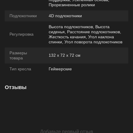
Прорезиненные ролики
Подлокотники
4D подлокотники
Высота подлокотников, Высота
сиденья, Расстояние подлокотников,
Регулировка
Жесткость качания, Угол наклона
спинки, Угол поворота подлокотников
Размеры
132 х 72 х 72 см
товара
Тип кресла
Геймерские
Отзывы
Добавьте первый отзыв