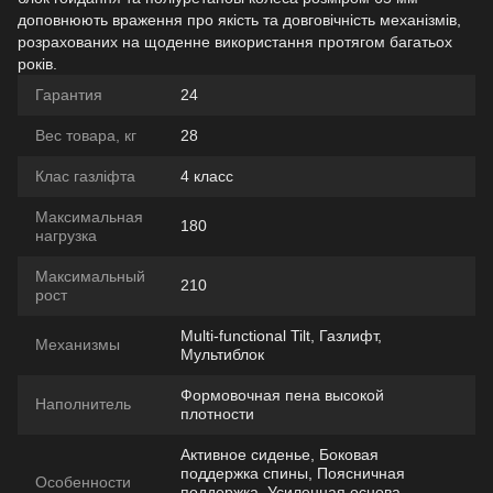
доповнюють враження про якість та довговічність механізмів,
розрахованих на щоденне використання протягом багатьох
років.
Гарантия
24
Вес товара, кг
28
Клас газліфта
4 класс
Максимальная
180
нагрузка
Максимальный
210
рост
Multi-functional Tilt, Газлифт,
Механизмы
Мультиблок
Формовочная пена высокой
Наполнитель
плотности
Активное сиденье, Боковая
поддержка спины, Поясничная
Особенности
поддержка, Усиленная основа,