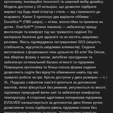
ергономіку, інноваційні технології та широкий вибір дизайну.
Модель доступна у 10 кольорах, що дозволяє підібрати
варіант під будь-який інтер’єр і стиль — від стриманого до
яскравого. Kaiser 3 пропонує два варіанти оббивки: -
DuraXtra™ (ПВХ-шкіра) — м’яка, зносостійка та приємна на
дотик - EverSoft™ (лляна тканина) — забезпечує кращу
вентиляцію та комфорт під час тривалого сидіння Усі
матеріали безпечні для здоров’я та не містять шкідливих
речовин. Якість підтверджена тестуваннями SGS (міцність,
стабільність, відсутність шкідливих елементів). Сидіння
виготовлене з формованої піни щільністю 65 кг/м³ Re-Dense,
яка зберігає форму з часом, запобігає просіданню та
забезпечує оптимальний баланс м’якості та підтримки.
Покращена ергономіка та більш плоска форма сидіння
дозволяють сидіти без відчуття обмеження навіть під час
тривалої роботи чи гри. Крісло доступне у двох розмірах — L і
XL. Подушка з ефектом пам’яті кріпиться за допомогою
магнітів, легко фіксується без ременів, регулюється по висоті,
підтримує природний вигин шиї та забезпечує комфортну
температуру. 4-стороння адаптивна поперекова підтримка
EVOLVED налаштовується за допомогою двох бічних ручок,
дозволяючи точно підібрати рівень підтримки спини без
використання окремих подушок. Удосконалені повністю