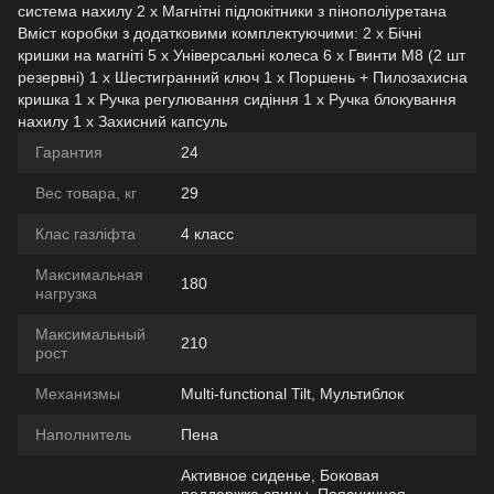
система нахилу 2 х Магнітні підлокітники з пінополіуретана
Вміст коробки з додатковими комплектуючими: 2 х Бічні
кришки на магніті 5 х Універсальні колеса 6 х Гвинти M8 (2 шт
резервні) 1 х Шестигранний ключ 1 х Поршень + Пилозахисна
кришка 1 х Ручка регулювання сидіння 1 х Ручка блокування
нахилу 1 х Захисний капсуль
Гарантия
24
Вес товара, кг
29
Клас газліфта
4 класс
Максимальная
180
нагрузка
Максимальный
210
рост
Механизмы
Multi-functional Tilt, Мультиблок
Наполнитель
Пена
Активное сиденье, Боковая