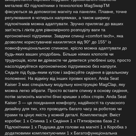
металеві 4D підлокітники з технологією MagSwapTM
фіксуються за допомогою магніту на панелях. Плавне, точне
регулювання в чотирьох напрямках, а також ширину
підлокітників можна адаптувати. Зручно прилягає до ваших
зап’ясть і ліктів для рівномірного розподілу ваги та
ергономічної підтримки. Завдяки спинці «comfort tech», яка
дозволяє користувачеві нахилятися від 90° до 155° із
повнофункціональною спинкою, крісло можна адаптувати до
будь-яких ваших уподобань. Більше ніяких клопотів чи
труднощів, коли ви дрімаєте чи дивитеся улюблені шоу, просто
насолоджуйтеся ергономічною підтримкою без напруги.
Сядьте під будь-яким кутом і зафіксуйте сидіння в ідеальному
положенні. На відміну від інших ігрових крісел, Anda Seat
Kaiser 3 має спеціальну модульну конструкцію MagClap, яку
можна легко зібрати. Просто вставте спинку в основу сидіння,
потім затисніть магнітні бічні кришки з обох сторін. Anda Seat
Kaiser 3 — це поєднання комфорту, надійності та сучасного
дизайну для тих, хто проводить багато часу за роботою чи
іграми та цінує якість у кожній деталі. Комплектація: Вміст
коробки: 1 х Спинка 1 х Сидіння 1 х П’ятизіркова база 2 х
Підлокітники 1 х Подушка для голови на магніті 1 х Коробка з
додатковими комплектуючими 1 х Багатофункціональна