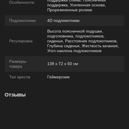
поддержка спины, Поясничная
Особенности
поддержка, Усиленная основа,
Прорезиненные ролики
Подлокотники
4D подлокотники
Высота поясничной подушки,
подголовника, подлокотников,
Регулировка
сиденья, Расстояние подлокотников,
Глубина сиденья, Жесткость качания,
Угол наклона подлокотников
Размеры
138 х 72 х 50 см
товара
Тип кресла
Геймерские
Отзывы