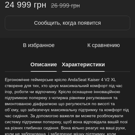
24 999 грн
26 999 грн
Сообщить, когда появится
В избранное
К сравнению
Описание
Характеристики
Ергономічне геймерське крісло AndaSeat Kaiser 4 V2 XL
створене для тих, хто цінує максимальний комфорт під час
ігор, роботи чи відпочинку. Крісло оснащене інноваційною
підтримкою попереку з чотирма рівнями регулювання та
вмонтованою діафрагмою що регулюється по висоті та
об`єму, що забезпечує максимальну підтримку та комфорт під
час сидіння. За допомогою важеля ви можете розблокувати
систему підтримки попереку, щоб вона відповідала вашій позі
на різних глибинах сидіння. Вона вільно реагує на ваші рухи,
коли не заблокована, і забезпечує міцну підтримку, коли