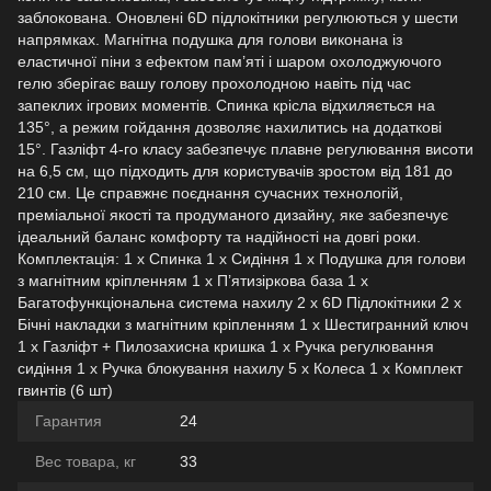
заблокована. Оновлені 6D підлокітники регулюються у шести
напрямках. Магнітна подушка для голови виконана із
еластичної піни з ефектом пам’яті і шаром охолоджуючого
гелю зберігає вашу голову прохолодною навіть під час
запеклих ігрових моментів. Спинка крісла відхиляється на
135°, а режим гойдання дозволяє нахилитись на додаткові
15°. Газліфт 4-го класу забезпечує плавне регулювання висоти
на 6,5 см, що підходить для користувачів зростом від 181 до
210 см. Це справжнє поєднання сучасних технологій,
преміальної якості та продуманого дизайну, яке забезпечує
ідеальний баланс комфорту та надійності на довгі роки.
Комплектація: 1 x Спинка 1 x Сидіння 1 x Подушка для голови
з магнітним кріпленням 1 x П’ятизіркова база 1 x
Багатофункціональна система нахилу 2 x 6D Підлокітники 2 x
Бічні накладки з магнітним кріпленням 1 x Шестигранний ключ
1 x Газліфт + Пилозахисна кришка 1 x Ручка регулювання
сидіння 1 x Ручка блокування нахилу 5 х Колеса 1 х Комплект
гвинтів (6 шт)
Гарантия
24
Вес товара, кг
33