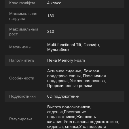
Клас газліфта
4 класс
Максимальная
180
нагрузка
Максимальный
210
рост
Multi-functional Tilt, Газлифт,
Механизмы
Мультиблок
Наполнитель
Пена Memory Foam
Активное сиденье, Боковая
поддержка спины, Поясничная
Особенности
поддержка, Усиленная основа,
Прорезиненные ролики
Подлокотники
6D подлокотники
Высота подлокотников,
сиденья,Расстояние
подлокотников,Жесткость
Регулировка
качания,Угол наклона подлокотников,
сиденья, спинки,Угол поворота