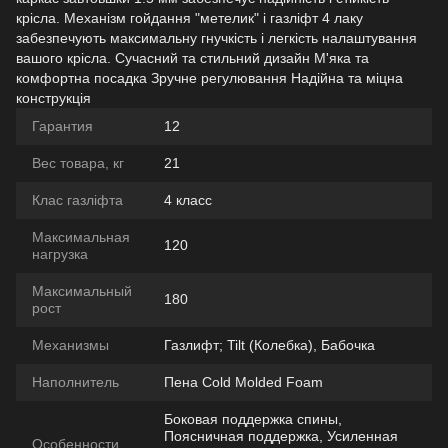
крісла. Механізм гойдання "метелик" і газліфт 4 лаку
забезпечують максимальну гнучкість і легкість налаштування
вашого крісла. Сучасний та стильний дизайн М'яка та
комфортна посадка Зручне регулювання Надійна та міцна
конструкція
Гарантия
12
Вес товара, кг
21
Клас газліфта
4 класс
Максимальная
120
нагрузка
Максимальный
180
рост
Механизмы
Газлифт; Tilt (Колебка), Бабочка
Наполнитель
Пена Cold Molded Foam
Боковая поддержка спины,
Поясничная поддержка, Усиленная
Особенности