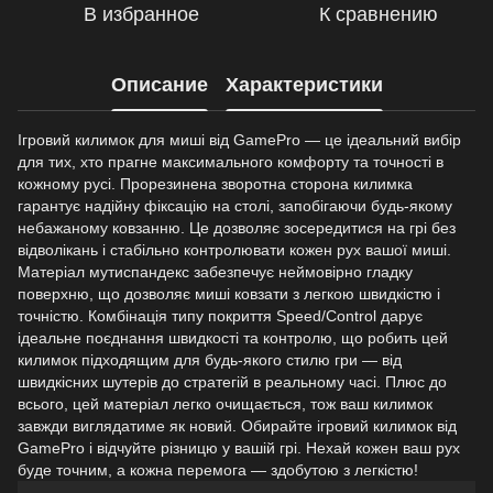
В избранное
К сравнению
Описание
Характеристики
Ігровий килимок для миші від GamePro — це ідеальний вибір
для тих, хто прагне максимального комфорту та точності в
кожному русі. Прорезинена зворотна сторона килимка
гарантує надійну фіксацію на столі, запобігаючи будь-якому
небажаному ковзанню. Це дозволяє зосередитися на грі без
відволікань і стабільно контролювати кожен рух вашої миші.
Матеріал мутиспандекс забезпечує неймовірно гладку
поверхню, що дозволяє миші ковзати з легкою швидкістю і
точністю. Комбінація типу покриття Speed/Control дарує
ідеальне поєднання швидкості та контролю, що робить цей
килимок підходящим для будь-якого стилю гри — від
швидкісних шутерів до стратегій в реальному часі. Плюс до
всього, цей матеріал легко очищається, тож ваш килимок
завжди виглядатиме як новий. Обирайте ігровий килимок від
GamePro і відчуйте різницю у вашій грі. Нехай кожен ваш рух
буде точним, а кожна перемога — здобутою з легкістю!