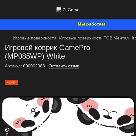
Мы работаем. Все будет Укр
Игровые поверхности
Игровые поверхности ТОВ Ментал
І
Игровой коврик GamePro
(MP085WP) White
Артикул:
000002088
Оставить отзыв
−13%