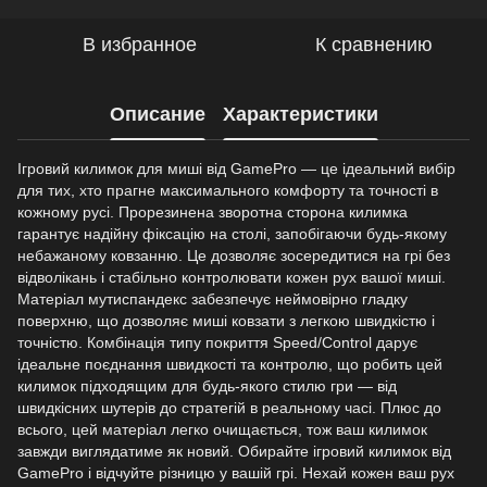
В избранное
К сравнению
Описание
Характеристики
Ігровий килимок для миші від GamePro — це ідеальний вибір
для тих, хто прагне максимального комфорту та точності в
кожному русі. Прорезинена зворотна сторона килимка
гарантує надійну фіксацію на столі, запобігаючи будь-якому
небажаному ковзанню. Це дозволяє зосередитися на грі без
відволікань і стабільно контролювати кожен рух вашої миші.
Матеріал мутиспандекс забезпечує неймовірно гладку
поверхню, що дозволяє миші ковзати з легкою швидкістю і
точністю. Комбінація типу покриття Speed/Control дарує
ідеальне поєднання швидкості та контролю, що робить цей
килимок підходящим для будь-якого стилю гри — від
швидкісних шутерів до стратегій в реальному часі. Плюс до
всього, цей матеріал легко очищається, тож ваш килимок
завжди виглядатиме як новий. Обирайте ігровий килимок від
GamePro і відчуйте різницю у вашій грі. Нехай кожен ваш рух