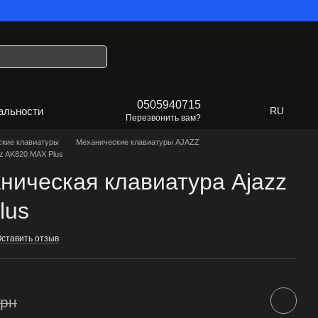
дет Украина!
0505940715
альности
RU
Перезвонить вам?
кие клавиатуры
Механические клавиатуры AJAZZ
z AK820 MAX Plus
ническая клавиатура Ajazz
lus
ставить отзыв
грн