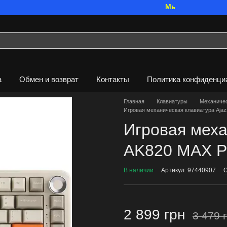
Мы работаем. Все бу
а
Обмен и возврат
Контакты
Политика конфиденци
Главная
Клавиатуры
Механичес
Игровая механическая клавиатура Ajaz
Игровая меха
AK820 MAX P
В наличии
Артикул: 97440907
О
2 899 грн
3 479 