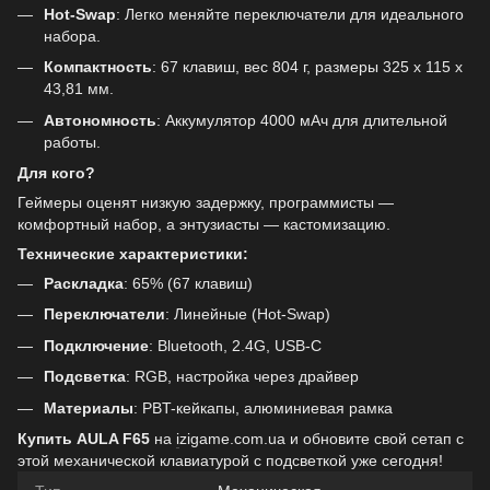
Hot-Swap
: Легко меняйте переключатели для идеального
набора.
Компактность
: 67 клавиш, вес 804 г, размеры 325 x 115 x
43,81 мм.
Автономность
: Аккумулятор 4000 мАч для длительной
работы.
Для кого?
Геймеры оценят низкую задержку, программисты —
комфортный набор, а энтузиасты — кастомизацию.
Технические характеристики:
Раскладка
: 65% (67 клавиш)
Переключатели
: Линейные (Hot-Swap)
Подключение
: Bluetooth, 2.4G, USB-C
Подсветка
: RGB, настройка через драйвер
Материалы
: PBT-кейкапы, алюминиевая рамка
Купить AULA F65
на
i
zigame.com.ua и обновите свой сетап с
этой механической клавиатурой с подсветкой уже сегодня!