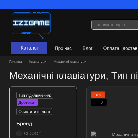
Перейти до основного контенту
Каталог
Про нас
Блог
Оплата і достав
Договір публічної оферти
Головна
Клавіатури
Механічні клавіатури
Механічні клавіатури, Тип 
−6%
Тип підключення:
Дротове
3
Очистити фільтр
Бренд
0
CIDOO