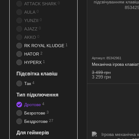
0
ATTACK SHARK
0
AULA
0
YUNZII
0
AJAZZ
0
AKKO
1
RK ROYAL KLUDGE
2
HATOR
Артикул: 85342961
1
HYPERX
3 499 грн
Підсвітка клавіш
3 299 грн
4
Так
Тип підключення
4
Дротове
3
Безротове
27
Бездротове
Для геймерів