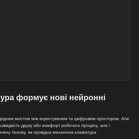
тура формує нові нейронні
єрідним мостом між користувачем та цифровим простором. Але
 швидкість друку або комфорт робочого процесу, але і
чену техніку, як провідна механічна клавіатура.