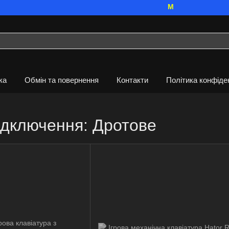
Ми працюємо. Все б
ка
Обмін та повернення
Контакти
Політика конфіде
підключення: Дротове