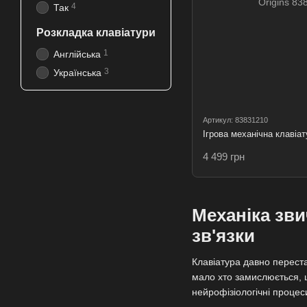
4
Так
Розкладка клавіатури
1
Англійська
3
Українська
Артикул: 83831210
Ігрова механічна клавіат
4 499 грн
Механіка зви
зв'язки
Клавіатура давно перест
мало хто замислюється, щ
нейрофізіологічні процес