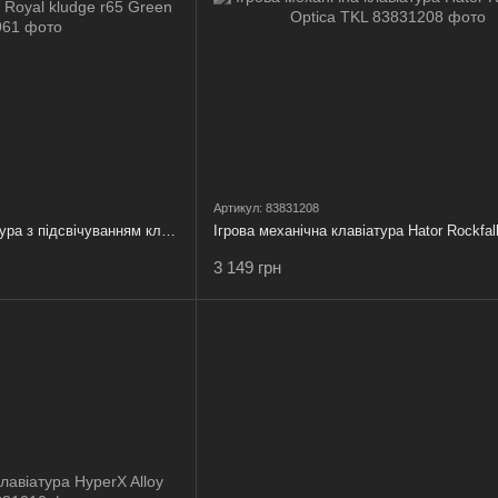
Артикул: 83831208
Механічна ігрова клавіатура з підсвічуванням клавіш Royal kludge r65 Green
3 149 грн