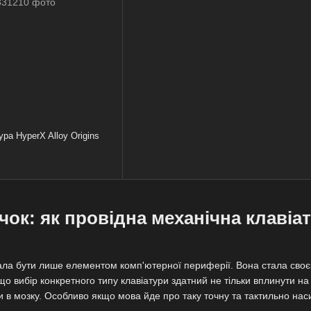
ура HyperX Alloy Origins
чок: як провідна механічна клавіа
ала бути лише елементом комп'ютерної периферії. Вона стала сво
о вибір конкретного типу клавіатури здатний не тільки вплинути на
и в мозку. Особливо якщо мова йде про таку точну та тактильно наси