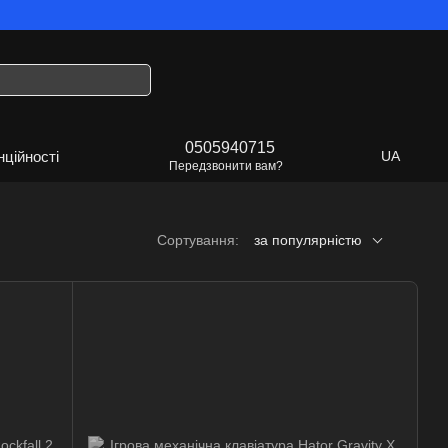
уде Україна!
0505940715
нційності
UA
Передзвонити вам?
Сортування:
за популярністю