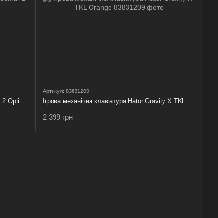
Артикул: 83831209
Ігрова механічна клавіатура Hator Rockfall 2 Optica TKL
Ігрова механічна клавіатура Hator Gravity X TKL Orange
2 399 грн