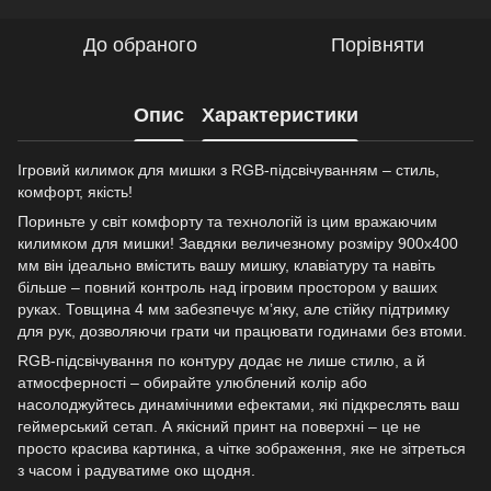
До обраного
Порівняти
Опис
Характеристики
Ігровий килимок для мишки з RGB-підсвічуванням – стиль,
комфорт, якість!
Пориньте у світ комфорту та технологій із цим вражаючим
килимком для мишки! Завдяки величезному розміру 900x400
мм він ідеально вмістить вашу мишку, клавіатуру та навіть
більше – повний контроль над ігровим простором у ваших
руках. Товщина 4 мм забезпечує м’яку, але стійку підтримку
для рук, дозволяючи грати чи працювати годинами без втоми.
RGB-підсвічування по контуру додає не лише стилю, а й
атмосферності – обирайте улюблений колір або
насолоджуйтесь динамічними ефектами, які підкреслять ваш
геймерський сетап. А якісний принт на поверхні – це не
просто красива картинка, а чітке зображення, яке не зітреться
з часом і радуватиме око щодня.