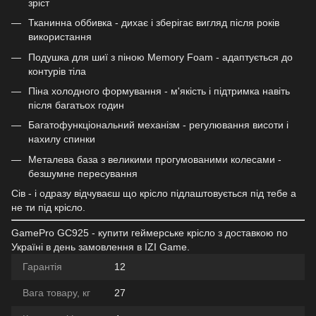
зріст
Тканинна оббивка - дихає і зберігає вигляд після років
використання
Подушка для шиї з піною Memory Foam - адаптується до
контурів тіла
Піна холодного формування - м'якість і підтримка навіть
після багатьох годин
Багатофункціональний механізм - регулювання висоти і
нахилу спинки
Металева база з великими прогумованими колесами -
безшумне пересування
Сів - і одразу відчуваєш що крісло підлаштовується під тебе а
не ти під крісло.
GamePro GC925 - купити геймерське крісло з доставкою по
Україні в день замовлення в IZI Game.
Гарантія
12
Вага товару, кг
27