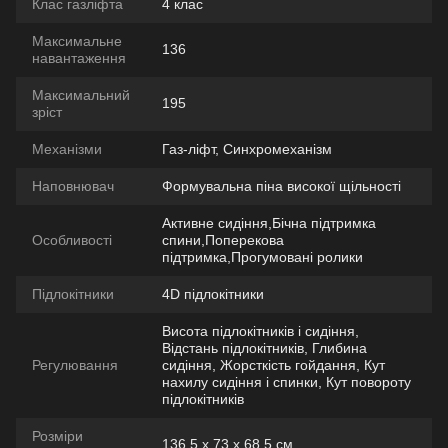
Клас газліфта
4 клас
Максимальне
136
навантаження
Максимальний
195
зріст
Механізми
Газ-ліфт, Синхромеханізм
Наповнювач
Формувальна піна високої щільності
Активне сидіння,Бічна підтримка
Особливості
спини,Поперекова
підтримка,Прогумовані ролики
Підлокітники
4D підлокітники
Висота підлокітників і сидіння,
Відстань підлокітників, Глибина
Регулювання
сидіння, Жорсткість гойдання, Кут
нахилу сидіння і спинки, Кут повороту
підлокітників
Розміри
136,5 х 73 х 68,5 см