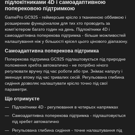
підлокітниками 4D і самоадаптивною
поперековою підтримкою
GamePro GC925 - геймерське крісло з тканинною оббивкою і
розширеним функціоналом для тих хто проводить за
комп'ютером багато годин на день. Підлокітники 4D і
самоадаптивна поперекова підтримка - більше можливостей
налаштування ніж у більшості крісел цього цінового діапазону.
Самоадаптивна поперекова підтримка
Поперекова підтримка GC925 підлаштовується під природне
положення хребта автоматично - не потрібно нічого
регулювати вручну під час роботи або гри. Знімає напругу і
зменшує втому під час тривалих сесій. Регульована глибина
сидіння дозволяє налаштувати крісло точно під свої
параметри.
Що отримуєте
Підлокітники 4D - регулювання в чотирьох напрямках
Самоадаптивна поперекова підтримка - підлаштовується
під хребет автоматично
Регульована глибина сидіння - точне налаштування під