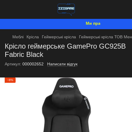
Ми працюємо. Все буде У
Меблі
Крісла
Геймерські крісла
Геймерські крісла ТОВ Ме
Крісло геймерське GamePro GC925B
Fabric Black
Артикул:
000002652
Написати відгук
−8%