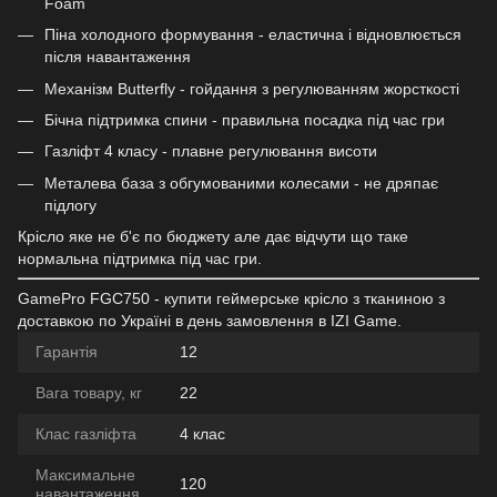
Foam
Піна холодного формування - еластична і відновлюється
після навантаження
Механізм Butterfly - гойдання з регулюванням жорсткості
Бічна підтримка спини - правильна посадка під час гри
Газліфт 4 класу - плавне регулювання висоти
Металева база з обгумованими колесами - не дряпає
підлогу
Крісло яке не б'є по бюджету але дає відчути що таке
нормальна підтримка під час гри.
GamePro FGC750 - купити геймерське крісло з тканиною з
доставкою по Україні в день замовлення в IZI Game.
Гарантія
12
Вага товару, кг
22
Клас газліфта
4 клас
Максимальне
120
навантаження