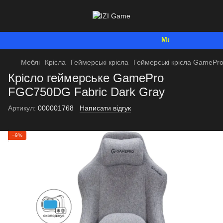
Ми працюємо. Все бу
Меблі
Крісла
Геймерські крісла
Геймерські крісла GamePr
Крісло геймерське GamePro
FGC750DG Fabric Dark Gray
Артикул:
000001768
Написати відгук
−9%