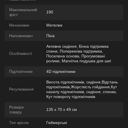
Максимальний
190
зріст
Механізми
Метелик
Наповнювач
Піна
Активне сидіння, Бічна підтримка
спини, Поперекова підтримка,
Особливості
Посилена основа, Прогумовані
ролики, Магнітна подушка для шиї
Підлокітники
4D підлокітники
Висота підлокітників, сидіння,Відстань
підлокітників,Жорсткість гойдання,Кут
Регулювання
нахилу підлокітників, сидіння, спинки,
Кут повороту підлокітників
Розміри
135 x 70 x 49 см
товару
Тип крісла
Геймерські