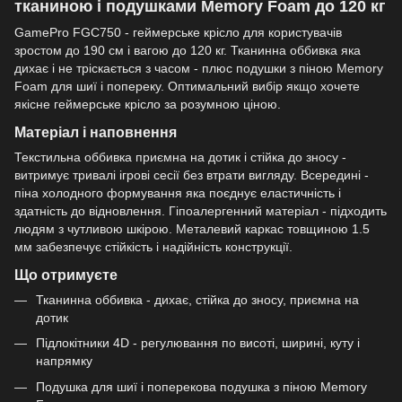
тканиною і подушками Memory Foam до 120 кг
GamePro FGC750 - геймерське крісло для користувачів
зростом до 190 см і вагою до 120 кг. Тканинна оббивка яка
дихає і не тріскається з часом - плюс подушки з піною Memory
Foam для шиї і попереку. Оптимальний вибір якщо хочете
якісне геймерське крісло за розумною ціною.
Матеріал і наповнення
Текстильна оббивка приємна на дотик і стійка до зносу -
витримує тривалі ігрові сесії без втрати вигляду. Всередині -
піна холодного формування яка поєднує еластичність і
здатність до відновлення. Гіпоалергенний матеріал - підходить
людям з чутливою шкірою. Металевий каркас товщиною 1.5
мм забезпечує стійкість і надійність конструкції.
Що отримуєте
Тканинна оббивка - дихає, стійка до зносу, приємна на
дотик
Підлокітники 4D - регулювання по висоті, ширині, куту і
напрямку
Подушка для шиї і поперекова подушка з піною Memory