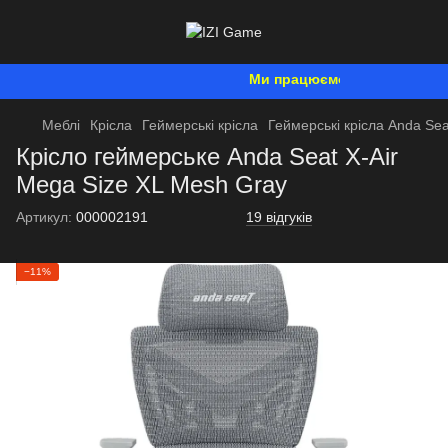
Ми працюємо. Все буде Україна
Меблі
Крісла
Геймерські крісла
Геймерські крісла Anda Sea
Крісло геймерське Anda Seat X-Air
Mega Size XL Mesh Gray
Артикул:
000002191
19 відгуків
−11%