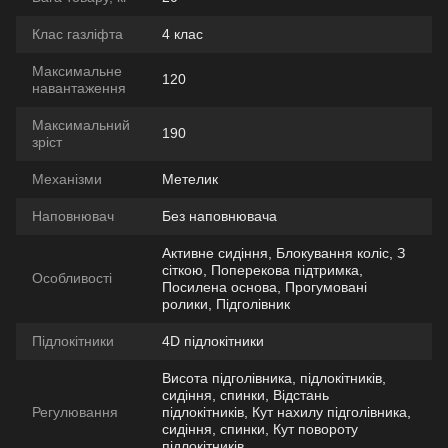
Клас газліфта
4 клас
Максимальне
120
навантаження
Максимальний
190
зріст
Механізми
Метелик
Наповнювач
Без наповнювача
Активне сидіння, Блокування коліс, З
сіткою, Поперекова підтримка,
Особливості
Посилена основа, Прогумовані
ролики, Підголівник
Підлокітники
4D підлокітники
Висота підголівника, підлокітників,
сидіння, спинки, Відстань
Регулювання
підлокітників, Кут нахилу підголівника,
сидіння, спинки, Кут повороту
підлокітників