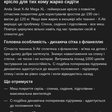
крісло для тих кому жарко сидіти
Anda Seat X-Air Mega XL - геймерське крісло з повністю
сітчастим покриттям для користувачів зростом до 190 см і
вагою до 120 кг. Якщо вам жарко в екошкірі або тканині - X-Air
вирішує цю проблему. Спина, сидіння і підголівник - все меш.
Повітря циркулює вільно навіть під час тривалих сесій в
спекотні дні.
Головна особливість - дихаюча сітка з фланеллю
Сітчаста тканина X-Air сплетена з фланеллю - м'яка на дотик і
при цьому добре натягнута. Знижує навантаження на спину і
стегна - не тисне і не натирає. Витримала понад 1000 циклів
тестування на зносостійкість. C-подібна поперекова підтримка
динамічно адаптується до вашого положення - підтримує
спину і коли ви рівно сидите і коли відкидаєтесь назад.
Що отримуєте
Меш покриття скрізь - спинка, сидіння, підголівник -
максимальна вентиляція
C-подібна динамічна поперекова підтримка - адаптується
до положення тіла