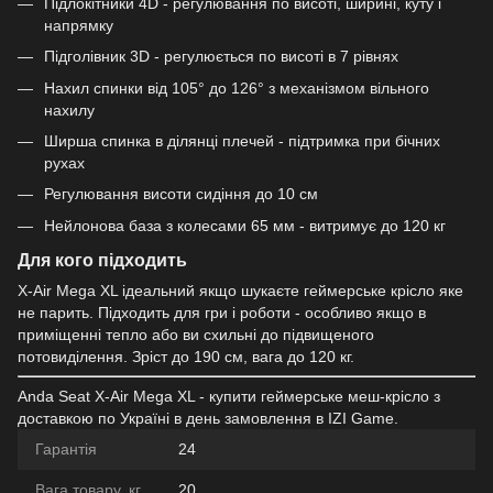
Підлокітники 4D - регулювання по висоті, ширині, куту і
напрямку
Підголівник 3D - регулюється по висоті в 7 рівнях
Нахил спинки від 105° до 126° з механізмом вільного
нахилу
Ширша спинка в ділянці плечей - підтримка при бічних
рухах
Регулювання висоти сидіння до 10 см
Нейлонова база з колесами 65 мм - витримує до 120 кг
Для кого підходить
X-Air Mega XL ідеальний якщо шукаєте геймерське крісло яке
не парить. Підходить для гри і роботи - особливо якщо в
приміщенні тепло або ви схильні до підвищеного
потовиділення. Зріст до 190 см, вага до 120 кг.
Anda Seat X-Air Mega XL - купити геймерське меш-крісло з
доставкою по Україні в день замовлення в IZI Game.
Гарантія
24
Вага товару, кг
20