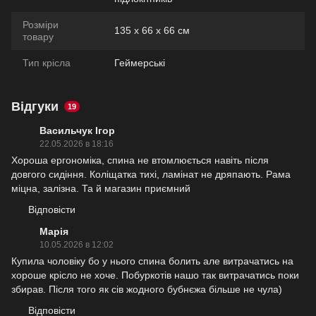
Розміри
135 х 66 х 66 см
товару
Тип крісла
Геймерські
Відгуки
19
Васильчук Ігор
22.05.2026 в 18:16
Хороша ергономіка, спина не втомлюється навіть після
довгого сидіння. Коліщатка тихі, ламінат не дряпають. Рама
міцна, залізна. Та й магазин приємний
Відповісти
Марія
10.05.2026 в 12:02
Купила чоловіку бо у нього спина болить але витрачатись на
хороше крісло не хоче. Побуркотів нашо так витрачатись поки
збирав. Після того як сів жодного бубнєжа більше не чула)
Відповісти