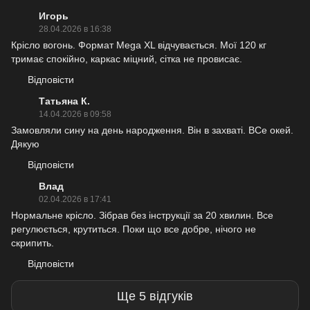
Игорь
28.04.2026 в 16:38
Крісло вогонь. Формат Mega XL відчувається. Мої 120 кг
тримає спокійно, каркас міцний, сітка не провисає.
Відповісти
Татьяна К.
14.04.2026 в 09:58
Замовляли сину на день народження. Він в захваті. ВСе окей.
Дякую
Відповісти
Влад
02.04.2026 в 17:41
Нормальне крісло. Зібрав без інструкції за 20 хвилин. Все
регулюється, крутиться. Поки що все добре, нічого не
скрипить.
Відповісти
Ще 5 відгуків