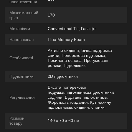
навантаження
Максимальний
170
зріст
Механізми
Conventional Tilt, Газліфт
Наповнювач
Піна Memory Foam
Активне сидіння, Бічна підтримка
спини, Поперекова підтримка,
Особливості
Посилена основа, Прогумовані
ролики, Підголівник
Підлокітники
2D підлокітники
Висота поперекової
подушки,підголівника,підлокітників,
Регулювання
сидіння, Відстань підлокітників,
Жорсткість гойдання, Кут нахилу
підлокітників, сидіння, спинки
Розміри
140 х 70 х 60 см
товару