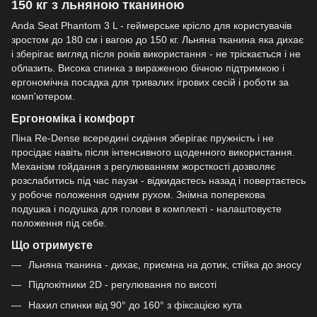
150 кг з льняною тканиною
Anda Seat Phantom 3 L - геймерське крісло для користувачів
зростом до 180 см і вагою до 150 кг. Льняна тканина яка дихає
і зберігає вигляд після років використання - не тріскається і не
облазить. Висока спинка з вираженою бічною підтримкою і
ергономічна посадка для тривалих ігрових сесій і роботи за
комп'ютером.
Ергономіка і комфорт
Піна Re-Dense всередині сидіння зберігає пружність і не
просідає навіть після інтенсивного щоденного використання.
Механізм гойдання з регулюванням жорсткості дозволяє
розслабитись під час паузи - відкидаєтесь назад і повертаєтесь
у робоче положення одним рухом. Знімна поперекова
подушка і подушка для голови в комплекті - налаштовуєте
положення під себе.
Що отримуєте
Льняна тканина - дихає, приємна на дотик, стійка до зносу
Підлокітники 2D - регулювання по висоті
Нахил спинки від 90° до 160° з фіксацією кута