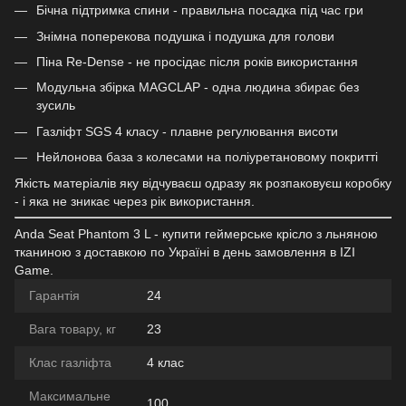
Бічна підтримка спини - правильна посадка під час гри
Знімна поперекова подушка і подушка для голови
Піна Re-Dense - не просідає після років використання
Модульна збірка MAGCLAP - одна людина збирає без
зусиль
Газліфт SGS 4 класу - плавне регулювання висоти
Нейлонова база з колесами на поліуретановому покритті
Якість матеріалів яку відчуваєш одразу як розпаковуєш коробку
- і яка не зникає через рік використання.
Anda Seat Phantom 3 L - купити геймерське крісло з льняною
тканиною з доставкою по Україні в день замовлення в IZI
Game.
Гарантія
24
Вага товару, кг
23
Клас газліфта
4 клас
Максимальне
100