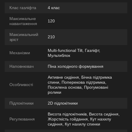
Клас газліфта
4 клас
Максимальне
120
навантаження
Максимальний
210
зріст
Multi-functional Tilt, Газліфт,
Механізми
Мультиблок
Наповнювач
Піна холодного формування
Активне сидіння, Бічна підтримка
спини, Поперекова підтримка,
Особливості
Посилена основа, Прогумовані
ролики
Підлокітники
2D підлокітники
Висота підлокітників, Висота сидіння,
Регулювання
Жорсткість гойдання, Кут нахилу
сидіння, Кут нахилу спинки