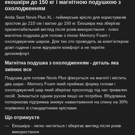
екошкіри до 150 кг і магнітною подушкою з
охолодженням
Anda Seat Novis Plus XL - геймерське крісло для користувачів
зростом до 210 см і вагою до 150 кг. Екошкіра яка зберігає
презентабельний вигляд після років використання - плюс
магнітна подушка для голови з піною Memory Foam і
охолоджуючим шаром. Для тих хто проводить за комп'ютером
довгі години і хоче відчувати комфорт а не терпіти
дискомфорт.
Магнітна подушка з охолодженням - деталь яка
змінює все
Подушка для голови Novis Plus фіксується на магніті і містить
два шари - Memory Foam який приймає форму голови і
охолоджуючий шар який зберігає прохолоду під час тривалих
сесій. Знімається одним рухом якщо не потрібна. Вбудована
поперекова підтримка знижує навантаження на спину на 30%
порівняно зі стандартними кріслами.
Що отримуєте
Екошкіра - легко чиститься і зберігає вигляд після років
використання