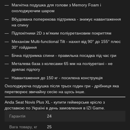
Магнітна подушка для голови з Memory Foam і
охолоджуючим шаром
Вбудована поперекова підтримка - знижує навантаження
на спину
Підлокітники 2D з м'яким поліуретановим покриттям
Механізм Multi-functional Tilt - нахил від 90° до 155° плюс
30° гойдання
Бічна підтримка спини - правильна посадка під час гри
Металева база з колесами 65 мм на поліуретані - не
дряпає підлогу
Навантаження до 150 кг - посилена конструкція
Охолоджуюча подушка після трьох годин гри - дрібниця яка
перетворює звичайну сесію на щось інше.
Anda Seat Novis Plus XL - купити геймерське крісло з
доставкою по Україні в день замовлення в IZI Game.
Гарантія
24
Вага товару, кг
25