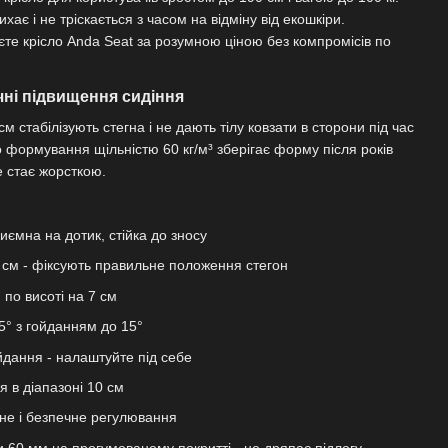
хає і не тріскається з часом на відміну від екошкіри.
те крісло Anda Seat за розумною ціною без компромісів по
чні підвищення сидіння
м стабілізують стегна і не дають тілу ковзати в сторони під час
о формування щільністю 60 кг/м³ зберігає форму після років
е стає жорсткою.
иємна на дотик, стійка до зносу
5 см - фіксують правильне положення стегон
 по висоті на 7 см
5° з гойданням до 15°
йдання - налаштуйте під себе
 в діапазоні 10 см
вне і безпечне регулювання
 60 мм на прогумованому покритті - не дряпає підлогу