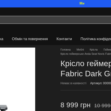
Ми працюємо. Все буде
ка
Обмін та повернення
Контакти
Політика конфіде
Головна
Меблі
Крісла
Гейме
Крісло геймерське Anda Seat Novis Fabr
Крісло гейме
Fabric Dark G
Немає в наявності
Артикул: 0000
8 999 грн
10 999