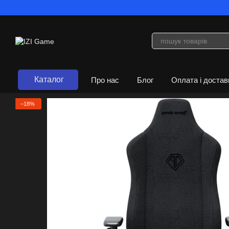
Перейти до основного контенту
Каталог
Про нас
Блог
Оплата і достав
Договір публічної оферти
−18%