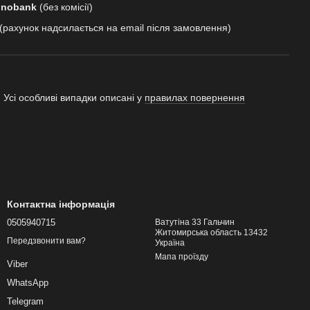
onobank
(без комісії)
(рахунок надсилається на email після замовлення)
 Усі особливі випадки описані у
правилах повернення
Контактна інформація
0505940715
Ватутіна 33 Гальчин
Житомирська область 13432
Передзвонити вам?
Україна
Мапа проїзду
Viber
WhatsApp
Telegram