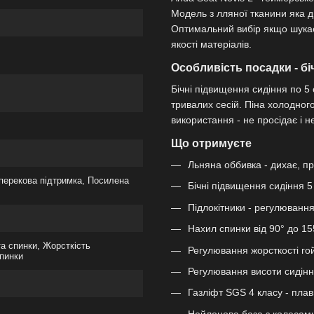
Модель з лляної тканини яка ди
Оптимальний вибір якщо шукає
якості матеріалів.
Особливість посадки - бі
Бічні підвищення сидіння по 5 с
тривалих сесій. Піна холодног
використання - не просідає і н
Що отримуєте
Льняна оббивка - дихає, пр
оперекова підтримка, Посилена
Бічні підвищення сидіння 
Підлокітники - регулювання
Нахил спинки від 90° до 15
та спинки, Жорсткість
Регулювання жорсткості го
спинки
Регулювання висоти сидіння
Газліфт SGS 4 класу - пла
Нейлонова база з колесами