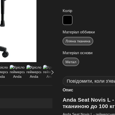
Колір
Матеріал оббивки
Лляна тканина
Матеріал основи
Метал
Повідомити, коли з'яв
Опис
Anda Seat Novis L 
тканиною до 100 кг
Anda Seat Novis L - геймерське