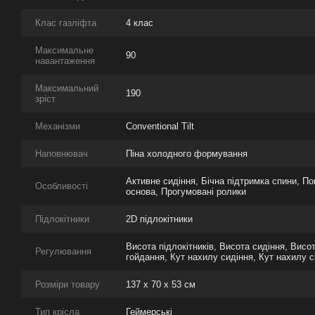
Клас газліфта
4 клас
Максимальне
90
навантаження
Максимальний
190
зріст
Механізми
Conventional Tilt
Наповнювач
Піна холодного формування
Активне сидіння, Бічна підтримка спини, П
Особливості
основа, Прогумовані ролики
Підлокітники
2D підлокітники
Висота підлокітників, Висота сидіння, Висо
Регулювання
гойдання, Кут нахилу сидіння, Кут нахилу 
Розміри товару
137 х 70 х 53 см
Тип крісла
Геймерські