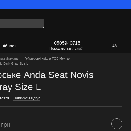
 Україна!
0505940715
нційності
UA
Передзвонити вам?
рські крісла
Геймерські крісла ТОВ Ментал
ic Dark Gray Size L
рське Anda Seat Novis
ray Size L
02329
Написати відгук
 грн