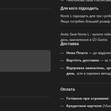
Для кого підходить
Novis L підходить для гри і ро
Якщо потрібен більший розмір 
Anda Seat Novis L - купити гей
день замовлення в IZI Game.
Доставка
Нова Пошта
— до відділен
Вартість доставки
— за т
Відправка замовлень, зр
день
, але в окремих випа
Оплата
Готівкою при отриманні
Кредитною карткою
(Visa