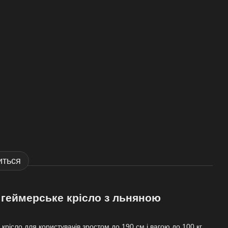
иться
- геймерське крісло з льняною
 крісло для користувачів зростом до 190 см і вагою до 100 кг.