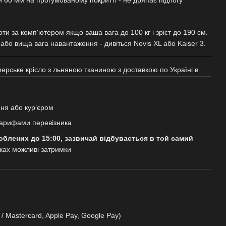
боти за комп'ютером якщо ваша вага до 100 кг і зріст до 190 см.
або вища вага навантаження - дивіться Novis XL або Kaiser 3.
мерське крісло з льняною тканиною з доставкою по Україні в
ня або кур’єром
арифами перевізника
облених до 15:00, зазвичай відбувається в той самий
дках можливі затримки
 / Mastercard, Apple Pay, Google Pay)