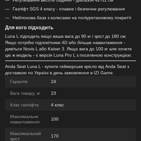
Газліфт SGS 4 класу - плавне і безпечне регулювання
Нейлонова база з колесами на поліуретановому покритті
Для кого підходить
Luna L підходить якщо ваша вага до 90 кг і зріст до 180 см.
Якщо потрібні підлокітники 4D або більше навантаження -
дивіться Novis L або Kaiser 3. Якщо вага до 100 кг але хочете
цю ж модель - є версія Luna Pro L з посиленою конструкцією.
Anda Seat Luna L - купити геймерське крісло від Anda Seat з
доставкою по Україні в день замовлення в IZI Game.
Гарантія
24
Вага товару, кг
23
Клас газліфта
4 клас
Максимальне
100
навантаження
Максимальний
170
зріст