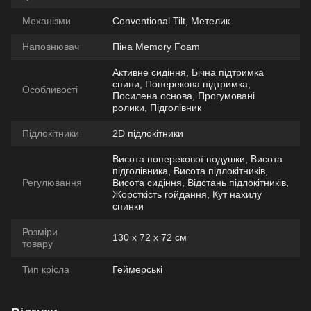
Механізми
Conventional Tilt, Метелик
Наповнювач
Піна Memory Foam
Активне сидіння, Бічна підтримка
спини, Поперекова підтримка,
Особливості
Посилена основа, Прогумовані
ролики, Підголівник
Підлокітники
2D підлокітники
Висота поперекової подушки, Висота
підголівника, Висота підлокітників,
Регулювання
Висота сидіння, Відстань підлокітників,
Жорсткість гойдання, Кут нахилу
спинки
Розміри
130 х 72 х 72 см
товару
Тип крісла
Геймерські