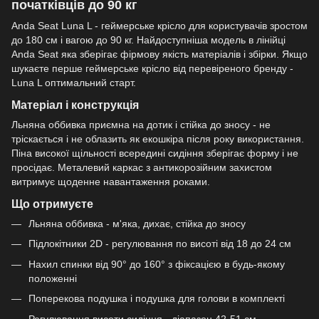
початківців до 90 кг
Anda Seat Luna L - геймерське крісло для користувачів зростом
до 180 см і вагою до 90 кг. Найдоступніша модель в лінійці
Anda Seat яка зберігає фірмову якість матеріалів і збірки. Якщо
шукаєте перше геймерське крісло від перевіреного бренду -
Luna L оптимальний старт.
Матеріал і конструкція
Льняна оббивка приємна на дотик і стійка до зносу - не
тріскається і не облазить як екошкіра після року використання.
Піна високої щільності всередині сидіння зберігає форму і не
просідає. Металевий каркас з антикорозійним захистом
витримує щоденне навантаження роками.
Що отримуєте
Льняна оббивка - м'яка, дихає, стійка до зносу
Підлокітники 2D - регулювання по висоті від 18 до 24 см
Нахил спинки від 90° до 160° з фіксацією в будь-якому
положенні
Поперекова подушка і подушка для голови в комплекті
Регулювання висоти сидіння - діапазон 42-51 см