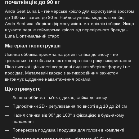
початківців до 90 кг
Anda Seat Luna L - геймерське крісло для користувачів зростом
до 180 см і вагою до 90 кг. Найдоступніша модель в лінійці
Anda Seat яка зберігає фірмову якість матеріалів і збірки. Якщо
шукаєте перше геймерське крісло від перевіреного бренду -
Luna L оптимальний старт.
Матеріал і конструкція
Льняна оббивка приємна на дотик і стійка до зносу - не
тріскається і не облазить як екошкіра після року використання.
Піна високої щільності всередині сидіння зберігає форму і не
просідає. Металевий каркас з антикорозійним захистом
витримує щоденне навантаження роками.
Що отримуєте
Льняна оббивка - м'яка, дихає, стійка до зносу
Підлокітники 2D - регулювання по висоті від 18 до 24 см
Нахил спинки від 90° до 160° з фіксацією в будь-якому
положенні
Поперекова подушка і подушка для голови в комплекті
Регулювання висоти сидіння - діапазон 42-51 см