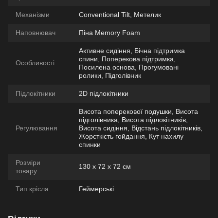
Механізми
Conventional Tilt, Метелик
Наповнювач
Піна Memory Foam
Активне сидіння, Бічна підтримка
спини, Поперекова підтримка,
Особливості
Посилена основа, Прогумовані
ролики, Підголівник
Підлокітники
2D підлокітники
Висота поперекової подушки, Висота
підголівника, Висота підлокітників,
Регулювання
Висота сидіння, Відстань підлокітників,
Жорсткість гойдання, Кут нахилу
спинки
Розміри
130 х 72 х 72 см
товару
Тип крісла
Геймерські