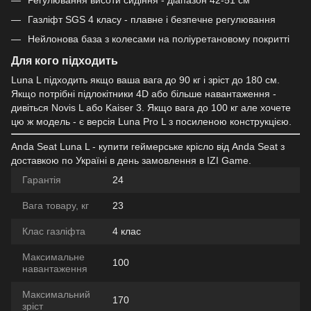
Газліфт SGS 4 класу - плавне і безпечне регулювання
Нейлонова база з колесами на поліуретановому покритті
Для кого підходить
Luna L підходить якщо ваша вага до 90 кг і зріст до 180 см.
Якщо потрібні підлокітники 4D або більше навантаження -
дивіться Novis L або Kaiser 3. Якщо вага до 100 кг але хочете
цю ж модель - є версія Luna Pro L з посиленою конструкцією.
Anda Seat Luna L - купити геймерське крісло від Anda Seat з
доставкою по Україні в день замовлення в IZI Game.
Гарантія
24
Вага товару, кг
23
Клас газліфта
4 клас
Максимальне
100
навантаження
Максимальний
170
зріст