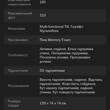
Максимальне
180
навантаження
Максимальний
210
зріст
Multi-functional Tilt, Газліфт,
Механізми
Мультиблок
Наповнювач
Піна Memory Foam
Активне сидіння, Бічна підтримка
спини, Поперекова підтримка,
Особливості
Посилена основа, Прогумовані
ролики
Підлокітники
5D підлокітники
Висота підлокітників, сидіння, Відстань
підлокітників, Жорсткість гойдання,
Регулювання
Кут нахилу підлокітників, сидіння,
спинки, Кут повороту підлокітників
Розміри
139 х 74 х 74 см
товару