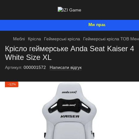
Ми працюємо. Все буде Ук
Меблі
Крісла
Геймерські крісла
Геймерські крісла ТОВ Ме
Крісло геймерське Anda Seat Kaiser 4
White Size XL
Артикул:
000001572
Написати відгук
−12%