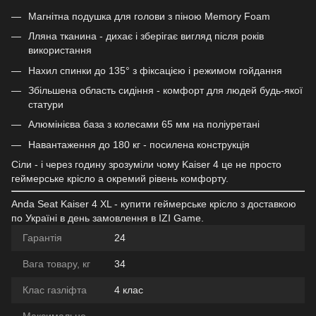
Магнітна подушка для голови з піною Memory Foam
Лляна тканина - дихає і зберігає вигляд після років
використання
Нахил спинки до 135° з фіксацією і режимом гойдання
Збільшена область сидіння - комфорт для людей будь-якої
статури
Алюмінієва база з колесами 65 мм на поліуретані
Навантаження до 180 кг - посилена конструкція
Сіли - і через годину зрозуміли чому Kaiser 4 це не просто
геймерське крісло а окремий рівень комфорту.
Anda Seat Kaiser 4 XL - купити геймерське крісло з доставкою
по Україні в день замовлення в IZI Game.
Гарантія
24
Вага товару, кг
34
Клас газліфта
4 клас