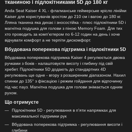
тканиною і підлокітниками 5D до 180 кг
Anda Seat Kaiser 4 XL - флагманське геймерське крісло лінійки
Kaiser для користувачів зростом до 210 см і вагою до 180 кг.
Лляна тканина яка дихає і зносостійка - плюс підлокітники 5D і
магнітна подушка для голови з піною Memory Foam. Для тих
хто проводить за комп'ютером по 6-12 годин на день і хоче
відчувати комфорт а не терпіти дискомфорт.
Вбудована поперекова підтримка і підлокітники 5D
Вбудована поперекова підтримка Kaiser 4 регулюється двома
ручками з боків - налаштовуєте висоту і глибину під свій
хребет. Підлокітники 5D додають до стандартних 4D
регулювань ще одне - вгору з розширеним діапазоном. Нахил
спинки до 135° з фіксацією і режим гойдання для відпочинку
під час пауз. Магнітна подушка для голови знімається одним
рухом.
Що отримуєте
Підлокітники 5D - регулювання в п'яти напрямках для
максимальної підтримки рук
Вбудована поперекова підтримка - регулювання висоти і
глибини