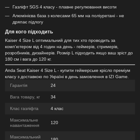
Газліфт SGS 4 класу - плавне регулювання висоти
Алюмінієва база з колесами 65 мм на поліуретані - не
дряпає підлогу
Для кого підходить
Kaiser 4 Size L оптимальний для тих хто проводить за
комп'ютером від 4 годин на день - геймерів, стримерів,
розробників, дизайнерів. Розмір L підходить якщо ваш зріст до
180 см і вага до 120 кг.
Anda Seat Kaiser 4 Size L - купити геймерське крісло преміум
класу з доставкою по Україні в день замовлення в IZI Game.
Гарантія
24
Вага товару, кг
34
Клас газліфта
4 клас
Максимальне
120
навантаження
Максимальний
180