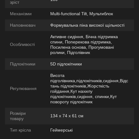
зріст
Механізми
Multi-functional Tilt, Мультиблок
Наповнювач
Формувальна піна високої щільності
Активне сидіння, Бічна підтримка
спини, Поперекова підтримка,
Особливості
Посилена основа, Прогумовані
ролики, Підголівник
Підлокітники
5D підлокітники
Висота
підголівника,підлокітників,сидіння,Відс
тань підлокітників,Жорсткість
Регулювання
гойдання,Кут нахилу
підлокітників,сидіння, спинки,Кут
повороту підлокітник
Розміри
134 х 74 х 61 см
товару
Тип крісла
Геймерські