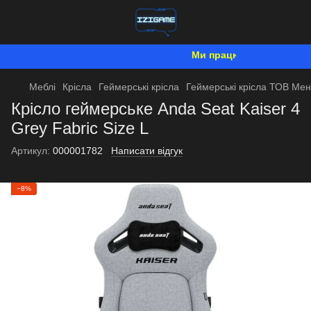
Ми працюємо. Все буде Укр
Меблі
Крісла
Геймерські крісла
Геймерські крісла ТОВ Ме
Крісло геймерське Anda Seat Kaiser 4
Grey Fabric Size L
Артикул:
000001782
Написати відгук
−8%