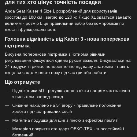
для тих хто цінує точність посадки
Anda Seat Kaiser 4 Size L розроблений для користувачів
зростом до 180 см і вагою до 120 кг. Якщо XL здається занадто
великим - розмір L це правильний вибір без компромісів по
якості і функціональності.
Головна відмінність від Kaiser 3 - нова поперекова
підтримка
Висувна поперекова підтримка з чотирма рівнями
регулювання фіксується одним рухом важеля. Висувається на
24 градуси і тримає поперек точно під вашу анатомію - навіть
якщо ви часто міняєте позу під час гри або роботи.
Що отримуєте
Підлокітники 5D - регулювання в п'яти напрямках включно
з вильотом вперед-назад
Сидіння нахилено на 5° вгору - правильне положення
хребта під час тривалих сесій
Магнітна подушка для шиї з піною з ефектом пам'яті
Матеріал покриття стандарт OEKO-TEX - зносостійкий і
безпечний