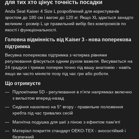
для тих хто цінує точність посадки
Anda Seat Kaiser 4 Size L розроблений для користувачів
зростом до 180 см і вагою до 120 кг. Якщо XL здається занадто
великим - розмір L це правильний вибір без компромісів по
якості і функціональності.
Головна відмінність від Kaiser 3 - нова поперекова
підтримка
Висувна поперекова підтримка з чотирма рівнями
регулювання фіксується одним рухом важеля. Висувається на
24 градуси і тримає поперек точно під вашу анатомію - навіть
якщо ви часто міняєте позу під час гри або роботи.
Що отримуєте
Підлокітники 5D - регулювання в п'яти напрямках включно
з вильотом вперед-назад
Сидіння нахилено на 5° вгору - правильне положення
хребта під час тривалих сесій
Магнітна подушка для шиї з піною з ефектом пам'яті
Матеріал покриття стандарт OEKO-TEX - зносостійкий і
безпечний