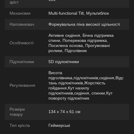
зріст
Механізми
Multi-functional Tilt, Мультиблок
Наповнювач
Формувальна піна високої щільності
Активне сидіння, Бічна підтримка
спини, Поперекова підтримка,
Особливості
Посилена основа, Прогумовані
ролики, Підголівник
Підлокітники
5D підлокітники
Висота
підголівника,підлокітників,сидіння,Відс
тань підлокітників,Жорсткість
Регулювання
гойдання,Кут нахилу
підлокітників,сидіння, спинки,Кут
повороту підлокітник
Розміри
134 х 74 х 61 см
товару
Тип крісла
Геймерські