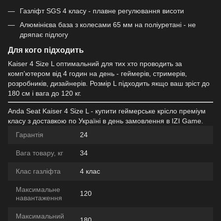
Газліфт SGS 4 класу - плавне регулювання висоти
Алюмінієва база з колесами 65 мм на поліуретані - не
дряпає підлогу
Для кого підходить
Kaiser 4 Size L оптимальний для тих хто проводить за
комп'ютером від 4 годин на день - геймерів, стримерів,
розробників, дизайнерів. Розмір L підходить якщо ваш зріст до
180 см і вага до 120 кг.
Anda Seat Kaiser 4 Size L - купити геймерське крісло преміум
класу з доставкою по Україні в день замовлення в IZI Game.
Гарантія
24
Вага товару, кг
34
Клас газліфта
4 клас
Максимальне
120
навантаження
Максимальний
180