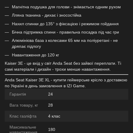
Магнітна подушка для голови - знімається одним рухом
Лляна тканина - дихає і зносостійка
Нахил спинки до 135° з фіксацією і режимом гойдання
Бічна підтримка спини - правильна посадка під час гри
Алюмінієва база з колесами 65 мм на поліуретані - не
дряпає підлогу
Навантаження до 120 кг
Kaiser 3E - це вхід у світ Anda Seat без зайвої переплати. Ті
самі матеріали і дизайн - трохи менше навантаження.
Anda Seat Kaiser 3E XL - купити геймерське крісло з доставкою
по Україні в день замовлення в IZI Game.
Гарантія
24
Вага товару, кг
28
Клас газліфта
4 клас
Максимальне
180
навантаження