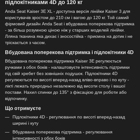
підлокітниками 4D до 120 кг
Anda Seat Kaiser 3E XL - доступна версія лінійки Kaiser 3 для
користувачів зростом до 210 см і вагою до 120 кг. Той самий
фірмовий дизайн Anda Seat і вбудована поперекова підтримка
- за більш розумною ціною ніж у старших моделей лінійки.
Лляна тканина яка дихає і зносостійка - приємна на дотик і не
тріскається з часом.
Вбудована поперекова підтримка і підлокітники 4D
Вбудована поперекова підтримка Kaiser 3E регулюється
ручками з обох боків - налаштовуєте інтенсивність підтримки
під свій хребет без зовнішніх подушок. Підлокітники 4D
регулюються по висоті вперед-назад вліво-вправо і по куту -
лікті лежать природньо незалежно від висоти столу і вашої
постави. Нахил спинки до 135° з фіксацією для роботи або
відпочинку.
Що отримуєте
Підлокітники 4D - регулювання по висоті вперед-назад
ширині і куту
Вбудована поперекова підтримка - регулювання
інтенсивності з обох боків