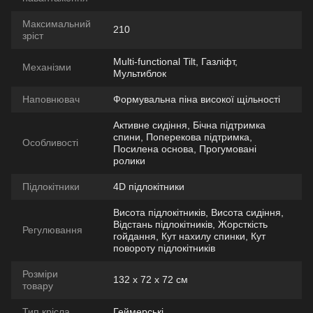
Максимальний
210
зріст
Multi-functional Tilt, Газліфт,
Механізми
Мультиблок
Наповнювач
Формувальна піна високої щільності
Активне сидіння, Бічна підтримка
спини, Поперекова підтримка,
Особливості
Посилена основа, Прогумовані
ролики
Підлокітники
4D підлокітники
Висота підлокітників, Висота сидіння,
Відстань підлокітників, Жорсткість
Регулювання
гойдання, Кут нахилу спинки, Кут
повороту підлокітників
Розміри
132 х 72 х 72 см
товару
Тип крісла
Геймерські