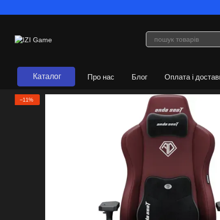
Перейти до основного контенту
Каталог
Про нас
Блог
Оплата і достав
Договір публічної оферти
−11%