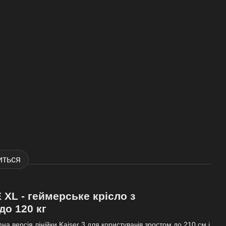
иться
 XL - геймерське крісло з
до 120 кг
пна версія лінійки Kaiser 3 для користувачів зростом до 210 см і