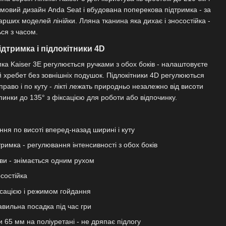
рмовий дизайн Anda Seat і вбудована поперекова підтримка - за
арших моделей лінійки. Лляна тканина яка дихає і зносостійка -
ься з часом.
дтримка і підлокітники 4D
а Kaiser 3E регулюється ручками з обох боків - налаштовуєте
ій хребет без зовнішніх подушок. Підлокітники 4D регулюються
право і по куту - лікті лежать природньо незалежно від висоти
пинки до 135° з фіксацією для роботи або відпочинку.
ння по висоті вперед-назад ширині і куту
римка - регулювання інтенсивності з обох боків
ви - знімається одним рухом
осостійка
ксацією і режимом гойдання
авильна посадка під час гри
 65 мм на поліуретані - не дряпає підлогу