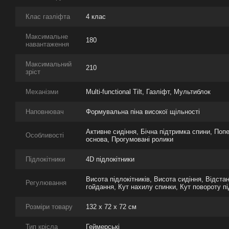
Клас газліфта
4 клас
Максимальне
180
навантаження
Максимальний
210
зріст
Механізми
Multi-functional Tilt, Газліфт, Мультиблок
Наповнювач
Формувальна піна високої щільності
Активне сидіння, Бічна підтримка спини, Поп
Особливості
основа, Прогумовані ролики
Підлокітники
4D підлокітники
Висота підлокітників, Висота сидіння, Відстан
Регулювання
гойдання, Кут нахилу спинки, Кут повороту пі
Розміри товару
132 х 72 х 72 см
Тип крісла
Геймерські