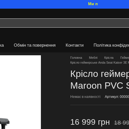
Ми працюємо. Все буде У
ка
Обмін та повернення
Контакти
Політика конфіде
Головна
Меблі
Крісла
Гейме
Крісло геймерське Anda Seat Kaiser 3E
Крісло гейме
Maroon PVC S
Немає в наявності
Артикул: 0000
16 999 грн
18 99