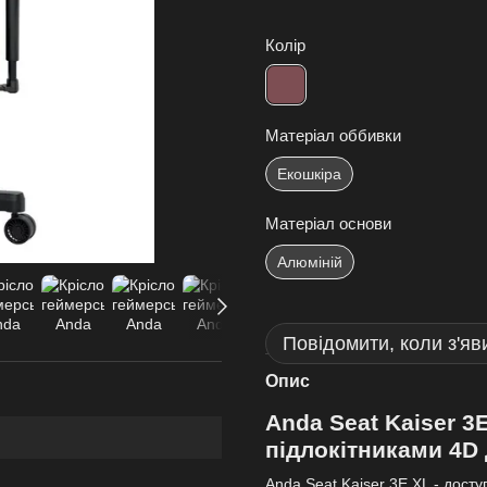
Колір
Матеріал оббивки
Екошкіра
Матеріал основи
Алюміній
Повідомити, коли з'яв
Опис
Anda Seat Kaiser 3E
підлокітниками 4D 
Anda Seat Kaiser 3E XL - досту