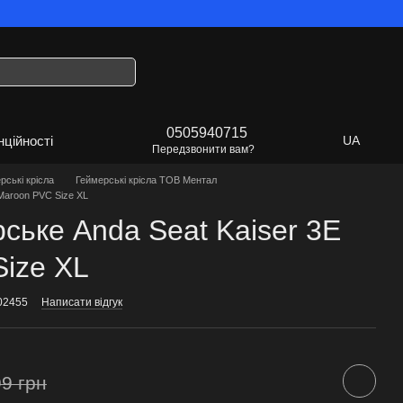
країна!
0505940715
нційності
UA
Передзвонити вам?
рські крісла
Геймерські крісла ТОВ Ментал
 Maroon PVC Size XL
рське Anda Seat Kaiser 3E
ize XL
02455
Написати відгук
9 грн