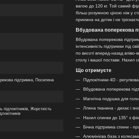
вагою до 120 кг. Той самий фі
більш розумною ціною ніж у ст
приємна на дотик і не тріскаєт
Вбудована поперекова пі
Вбудована поперекова підтримк
інтенсивність підтримки під св
по висоті вперед-назад вліво-в
столу і вашої постави. Нахил с
Що отримуєте
Підлокітники 4D - регулюва
ерекова підтримка, Посилена
Вбудована поперекова підт
Магнітна подушка для голо
Лляна тканина - дихає і зн
ь підлокітників, Жорсткість
длокітників
Нахил спинки до 135° з фі
Бічна підтримка спини - пр
Алюмінієва база з колесами