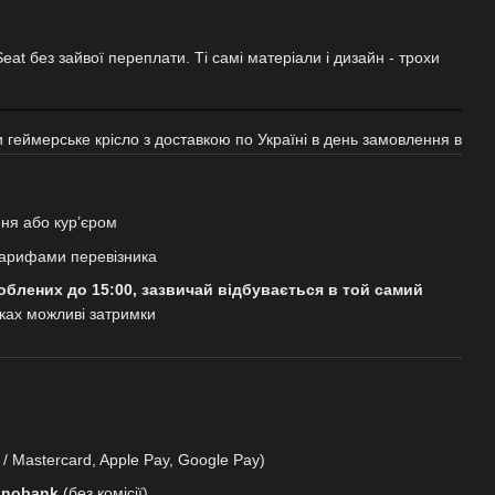
 Seat без зайвої переплати. Ті самі матеріали і дизайн - трохи
и геймерське крісло з доставкою по Україні в день замовлення в
ня або кур’єром
арифами перевізника
облених до 15:00, зазвичай відбувається в той самий
дках можливі затримки
 / Mastercard, Apple Pay, Google Pay)
onobank
(без комісії)