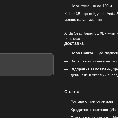
Навантаження до 120 кг
Kaiser 3E - це вхід у світ Anda
менше навантаження.
Anda Seat Kaiser 3E XL - купит
IZI Game.
Доставка
Нова Пошта
— до відділен
Вартість доставки
— за т
Відправка замовлень, зр
день
, але в окремих випа
Оплата
Готівкою при отриманні
Кредитною карткою
(Visa
Оплата частинами від M