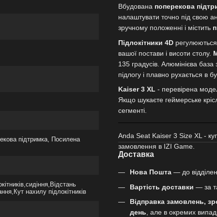
Вбудована
поперекова підтр
налаштувати точно під свою а
зручному положенні і містить
п
Підлокітники 4D
регулюються 
вашої постави і висоти столу.
М
135 градусів. Алюмінієва база
підлогу і плавно рухається в б
Kaiser 3 XL
- перевірена модел
Якщо шукаєте геймерське крісл
сегменті.
Anda Seat Kaiser 3 Size XL - к
рекова підтримка, Посилена
замовлення в IZI Game.
Доставка
Нова Пошта
— до відділен
кітників,сидіння,Відстань
Вартість доставки
— за т
ання,Кут нахилу підлокітників
Відправка замовлень, зр
день
, але в окремих випа