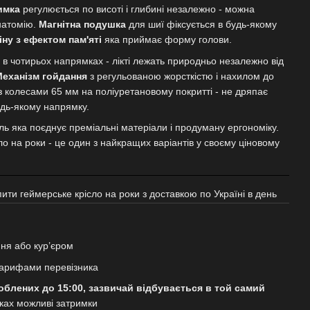
имка
регулюється по висоті і глибині незалежно - можна
натомію.
Магнітна подушка
для шиї фіксується в будь-якому
іну з ефектом пам'яті
яка приймає форму голови.
в чотирьох напрямках - лікті лежать природньо незалежно від
еханізм гойдання
з регульованою жорсткістю і нахилом до
 з колесами 65 мм на поліуретановому покритті - не дряпає
удь-якому напрямку.
ь яка поєднує преміальні матеріали і продуману ергономіку.
о на роки - це один з найкращих варіантів у своєму ціновому
упити геймерське крісло на роки з доставкою по Україні в день
ня або кур’єром
арифами перевізника
облених до 15:00, зазвичай відбувається в той самий
дках можливі затримки