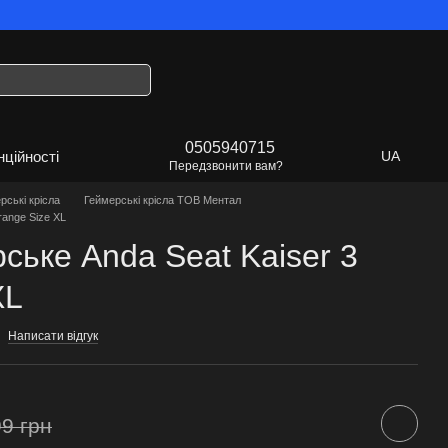
раїна!
0505940715
нційності
UA
Передзвонити вам?
рські крісла
Геймерські крісла ТОВ Ментал
range Size XL
ське Anda Seat Kaiser 3
XL
Написати відгук
9 грн