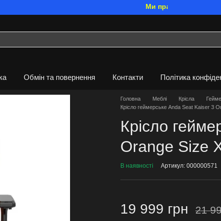
Ми працюємо. Все буде Ук
ка
Обмін та повернення
Контакти
Політика конфіде
Головна
Меблі
Крісла
Гейме
Крісло геймерське Anda Seat Kaiser 3 O
Крісло геймер
Orange Size 
В наявності
Артикул: 000000571
19 999 грн
21 99