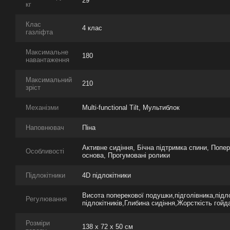
29
кг
Клас
4 клас
газліфта
Максимальне
180
навантаження
Максимальний
210
зріст
Механізми
Multi-functional Tilt, Мультиблок
Наповнювач
Піна
Активне сидіння, Бічна підтримка спини, Попе
Особливості
основа, Прогумовані ролики
Підлокітники
4D підлокітники
Висота поперекової подушки,підголівника,підло
Регулювання
підлокітників,Глибина сидіння,Жорсткість гойд
Розміри
138 х 72 х 50 см