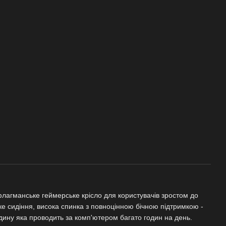
флагманське геймерське крісло для користувачів зростом до
оке сидіння, висока спинка з повноцінною бічною підтримкою -
дину яка проводить за комп'ютером багато годин на день.