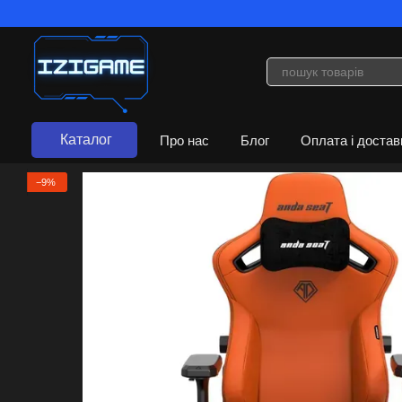
Перейти до основного контенту
Каталог
Про нас
Блог
Оплата і достав
Договір публічної оферти
−9%