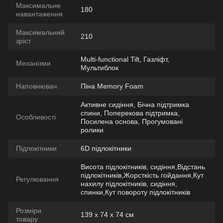
Максимальне
180
навантаження
Максимальний
210
зріст
Multi-functional Tilt, Газліфт,
Механізми
Мультиблок
Наповнювач
Піна Memory Foam
Активне сидіння, Бічна підтримка
спини, Поперекова підтримка,
Особливості
Посилена основа, Прогумовані
ролики
Підлокітники
6D підлокітники
Висота підлокітників, сидіння,Відстань
підлокітників,Жорсткість гойдання,Кут
Регулювання
нахилу підлокітників, сидіння,
спинки,Кут повороту підлокітників
Розміри
139 х 74 х 74 см
товару