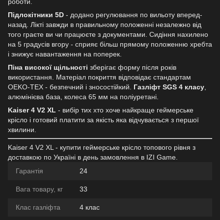
роботи.
Підлокітники 5D
- додано регулювання по вильоту вперед-
назад. Лікті завжди в правильному положенні незалежно від
того граєте ви чи працюєте з документами. Сидіння нахилено
на 5 градусів вгору - сприяє більш прямому положенню хребта
і знижує навантаження на поперек.
Піна високої щільності
зберігає форму після років
використання. Матеріал покриття відповідає стандартам
OEKO-TEX - безпечний і зносостійкий.
Газліфт SGS 4 класу
,
алюмінієва база, колеса 65 мм на поліуретані.
Kaiser 4 V2 XL
- вибір тих хто хоче найкраще геймерське
крісло і готовий платити за якість яка відчувається з першої
хвилини.
Kaiser 4 V2 XL - купити геймерське крісло топового рівня з
доставкою по Україні в день замовлення в IZI Game.
Гарантія
24
Вага товару, кг
33
Клас газліфта
4 клас