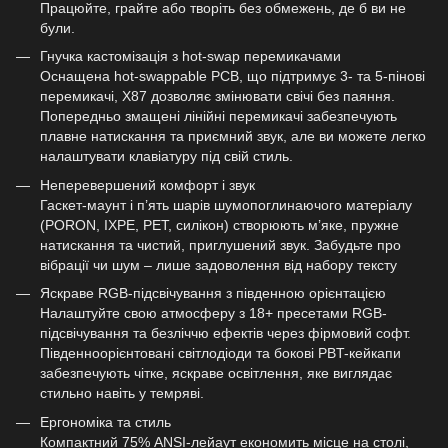
Працюйте, грайте або творіть без обмежень, де б ви не
були.
Гнучка кастомізація з hot-swap перемикачами
Оснащена hot-swappable PCB, що підтримує 3- та 5-пінові
перемикачі, X87 дозволяє змінювати свічі без паяння.
Попередньо змащені лінійні перемикачі забезпечують
плавне натискання та приємний звук, але ви можете легко
налаштувати клавіатуру під свій стиль.
Неперевершений комфорт і звук
Гаскет-маунт і п’ять шарів шумопоглинаючого матеріалу
(PORON, IXPE, PET, силікон) створюють м’яке, пружне
натискання та чистий, приглушений звук. Забудьте про
вібрації чи шум – лише задоволення від набору тексту
Яскраве RGB-підсвічування з південною орієнтацією
Налаштуйте свою атмосферу з 18+ пресетами RGB-
підсвічування та безліччю ефектів через фірмовий софт.
Південноорієнтовані світлодіоди та бокові PBT-кейкапи
забезпечують чітке, яскраве освітлення, яке виглядає
стильно навіть у темряві.
Ергономіка та стиль
Компактний 75% ANSI-лейаут економить місце на столі,