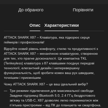
До обраного
Порівняти
Опис
Характеристики
ATTACK SHARK X87 – Клавіатура, яка підкорює серця
геймерів і професіоналів!
Відчуйте новий рівень комфорту, стилю та продуктивності з
ATTACK SHARK X87 – механічною клавіатурою, створеною
для тих, хто прагне досконалості. Ця компактна TKL
(Tenkeyless) клавіатура з 87 клавішами поєднує передові
технології, елегантний дизайн і неперевершену
функціональність, щоб зробити кожен ваш рух швидшим,
точнішим і приємнішим.
Чому ATTACK SHARK X87 – це ваш ідеальний вибір?
Три режими підключення для максимальної свободи
Завдяки підтримці Bluetooth 5.0, 2.4 ГГц бездротового
зв’язку та USB-C, X87 дозволяє легко перемикатися між
п’ятьма пристроями – від ПК до планшета чи смартфона.