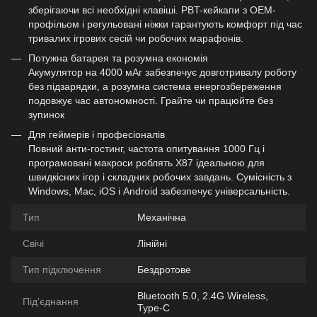
зберігаючи всі необхідні клавіші. PBT-кейкапи з OEM-
профільом і регульовані ніжки гарантують комфорт під час
тривалих ігрових сесій чи робочих марафонів.
Потужна батарея та розумна економія
Акумулятор на 4000 мАг забезпечує довготривалу роботу
без підзарядки, а розумна система енергозбереження
подовжує час автономності. Грайте чи працюйте без
зупинок
Для геймерів і професіоналів
Повний анти-гостинг, частота опитування 1000 Гц і
програмовані макроси роблять X87 ідеальною для
швидкісних ігор і складних робочих завдань. Сумісність з
Windows, Mac, iOS і Android забезпечує універсальність.
Тип
Механічна
Свічі
Лінійні
Тип підключення
Бездротове
Bluetooth 5.0, 2.4G Wireless,
Під'єднання
Type-C