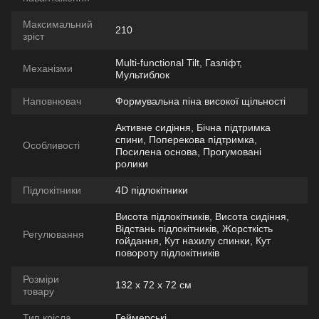
Максимальний
210
зріст
Multi-functional Tilt, Газліфт,
Механізми
Мультиблок
Наповнювач
Формувальна піна високої щільності
Активне сидіння, Бічна підтримка
спини, Поперекова підтримка,
Особливості
Посилена основа, Прогумовані
ролики
Підлокітники
4D підлокітники
Висота підлокітників, Висота сидіння,
Відстань підлокітників, Жорсткість
Регулювання
гойдання, Кут нахилу спинки, Кут
повороту підлокітників
Розміри
132 х 72 х 72 см
товару
Тип крісла
Геймерські