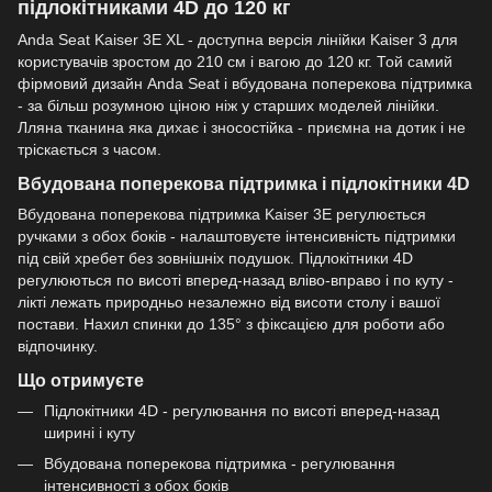
підлокітниками 4D до 120 кг
Anda Seat Kaiser 3E XL - доступна версія лінійки Kaiser 3 для
користувачів зростом до 210 см і вагою до 120 кг. Той самий
фірмовий дизайн Anda Seat і вбудована поперекова підтримка
- за більш розумною ціною ніж у старших моделей лінійки.
Лляна тканина яка дихає і зносостійка - приємна на дотик і не
тріскається з часом.
Вбудована поперекова підтримка і підлокітники 4D
Вбудована поперекова підтримка Kaiser 3E регулюється
ручками з обох боків - налаштовуєте інтенсивність підтримки
під свій хребет без зовнішніх подушок. Підлокітники 4D
регулюються по висоті вперед-назад вліво-вправо і по куту -
лікті лежать природньо незалежно від висоти столу і вашої
постави. Нахил спинки до 135° з фіксацією для роботи або
відпочинку.
Що отримуєте
Підлокітники 4D - регулювання по висоті вперед-назад
ширині і куту
Вбудована поперекова підтримка - регулювання
інтенсивності з обох боків