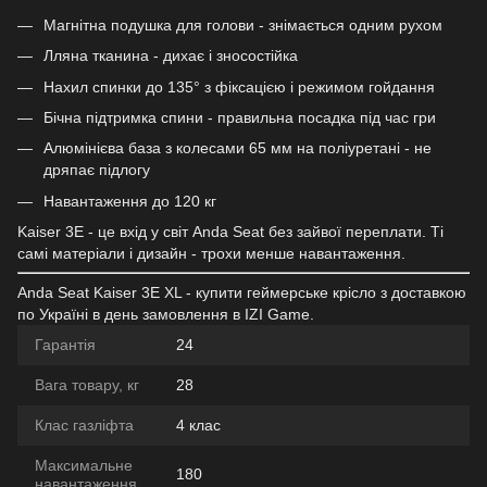
Магнітна подушка для голови - знімається одним рухом
Лляна тканина - дихає і зносостійка
Нахил спинки до 135° з фіксацією і режимом гойдання
Бічна підтримка спини - правильна посадка під час гри
Алюмінієва база з колесами 65 мм на поліуретані - не
дряпає підлогу
Навантаження до 120 кг
Kaiser 3E - це вхід у світ Anda Seat без зайвої переплати. Ті
самі матеріали і дизайн - трохи менше навантаження.
Anda Seat Kaiser 3E XL - купити геймерське крісло з доставкою
по Україні в день замовлення в IZI Game.
Гарантія
24
Вага товару, кг
28
Клас газліфта
4 клас
Максимальне
180
навантаження