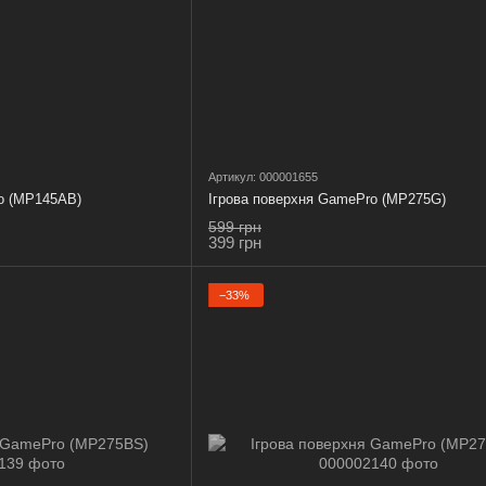
Артикул: 000001655
o (MP145AB)
Ігрова поверхня GamePro (MP275G)
599 грн
399 грн
−33%