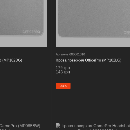
Артикул: 000001310
ro (MP102DG)
Ігрова поверхня OfficePro (MP102LG)
179 грн
143 грн
−34%