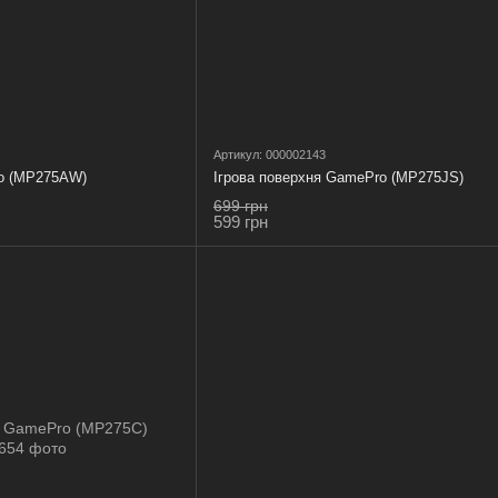
Артикул: 000002143
ro (MP275AW)
Ігрова поверхня GamePro (MP275JS)
699 грн
599 грн