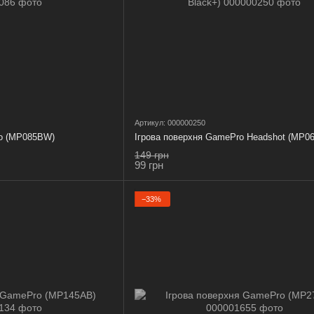
Артикул: 000000250
ro (MP085BW)
Ігрова поверхня GamePro Headshot (MP06
149 грн
99 грн
−33%