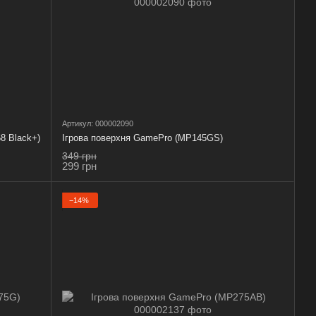
Артикул: 000002090
8 Black+)
Ігрова поверхня GamePro (MP145GS)
349 грн
299 грн
−14%