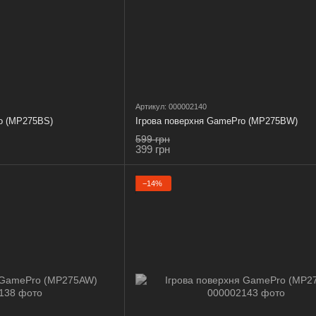
Артикул: 000002140
o (MP275BS)
Ігрова поверхня GamePro (MP275BW)
599 грн
399 грн
−14%