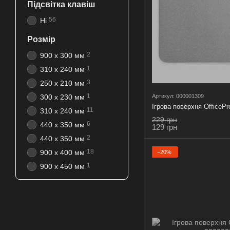
Підсвітка клавіш
56
Ні
Розмір
2
900 x 300 мм
1
310 х 240 мм
3
250 x 210 мм
1
300 x 230 мм
Артикул: 000001309
Ігрова поверхня OfficeP
11
310 x 240 мм
229 грн
6
440 х 350 мм
129 грн
2
440 x 350 мм
18
900 x 400 мм
−20%
1
900 x 450 мм