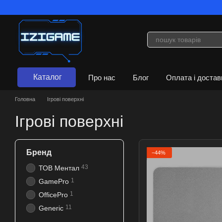
Перейти до основного контенту
Каталог
Про нас
Блог
Оплата і достав
Договір публічної оферти
Головна
Ігрові поверхні
Ігрові поверхні
Бренд
−44%
43
ТОВ Ментал
1
GamePro
1
OfficePro
11
Generic