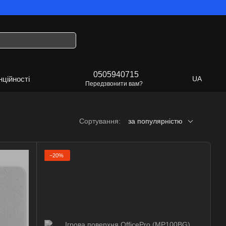
їна!
0505940715
нційності
UA
Передзвонити вам?
Сортування:
за популярністю
−20%