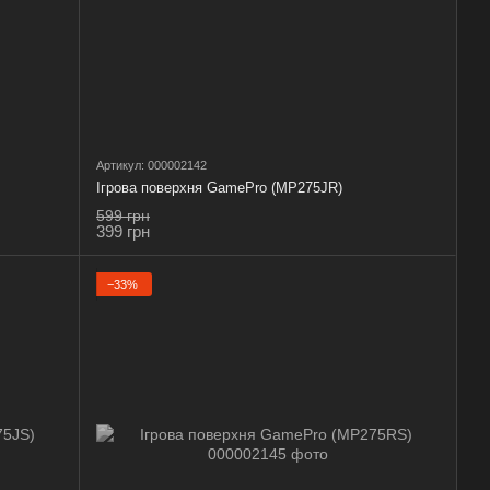
Артикул: 000002142
Ігрова поверхня GamePro (MP275JR)
599 грн
399 грн
−33%